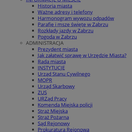
Historia miasta
Ważne adresy i telefony
Harmonogram wywozu odpadów
Parafie i msze święte w Zabrzu
Rozkłady jazdy w Zabrzu
Pogoda w Zabrzu
ADMINISTRACJA
Prezydent miasta
Jak załatwić sprawę w Urzędzie Miasta?
Rada miasta
INSTYTUCJE
Urząd Stanu Cywilnego
MOPR
Urząd Skarbowy
ZUS
URZąd Pracy
Komenda Miejska policji
Straż Miejska
Straż Pożarna
Sąd Rejonowy
Prokuratura Rejonowa