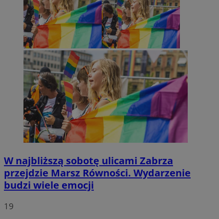
VISITOR_PRIVACY_METADATA
5 miesięcy 4
YouTube
tygodnie
.youtube.com
W najbliższą sobotę ulicami Zabrza
przejdzie Marsz Równości. Wydarzenie
budzi wiele emocji
19
Provider
/