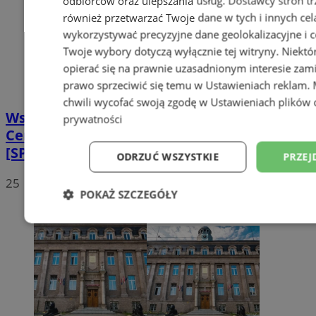
odbiorców oraz ulepszania usług.
Dostawcy stron tr
również przetwarzać Twoje dane w tych i innych cel
wykorzystywać precyzyjne dane geolokalizacyjne i c
Twoje wybory dotyczą wyłącznie tej witryny. Niekt
opierać się na prawnie uzasadnionym interesie zami
prawo sprzeciwić się temu w
Ustawieniach reklam
.
chwili wycofać swoją zgodę w
Ustawieniach plików 
Wstrzymano prace przy ul. Goethego.
prywatności
Centrum przesiadkowego nie będzie
[SPROSTOWANIE]
ODRZUĆ WSZYSTKIE
PRZEJ
25
POKAŻ SZCZEGÓŁY
Niezbędne
Wydajność
Targetowani
Niesklasyfikowane