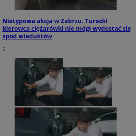
Nietypowa akcja w Zabrzu. Turecki
kierowca ciężarówki nie mógł wydostać się
spod wiaduktów
6