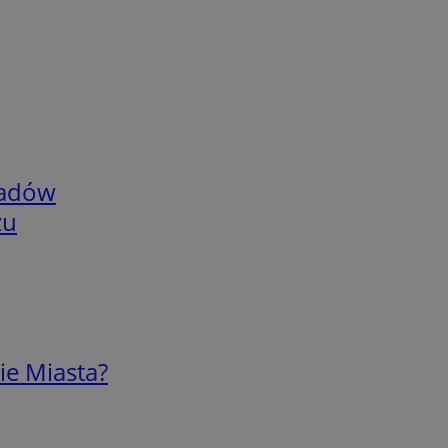
adów
zu
ie Miasta?