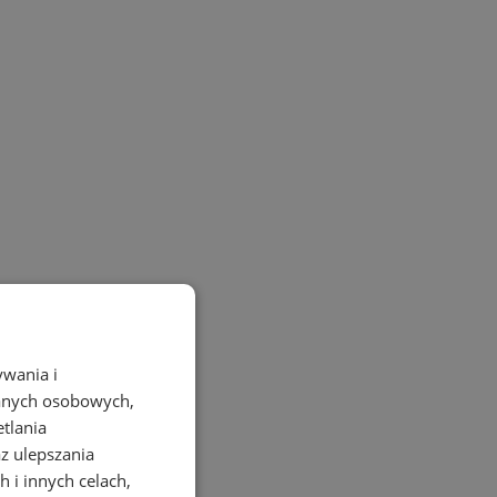
ywania i
danych osobowych,
etlania
az ulepszania
 i innych celach,