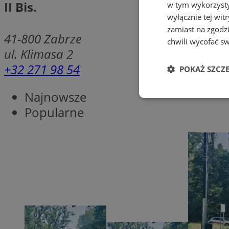
II Bis.
w tym wykorzysty
wyłącznie tej wi
zamiast na zgodz
41-800
Zabrze
chwili wycofać s
ul. Klimasa 2
+32 271 98 54
POKAŻ SZCZ
Najnowsze
Niezbędne
Popularne
Ni
Niezbędne pliki cook
zarządzanie kontem. 
Nazwa