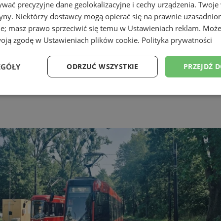
wać precyzyjne dane geolokalizacyjne i cechy urządzenia. Twoje
tryny. Niektórzy dostawcy mogą opierać się na prawnie uzasadnio
ie; masz prawo sprzeciwić się temu w
Ustawieniach reklam
. Może
woją zgodę w
Ustawieniach plików cookie
.
Polityka prywatności
EGÓŁY
ODRZUĆ WSZYSTKIE
PRZEJDŹ 
Wydajność
Targetowanie
Funkcjonalność
Ni
ezbędne
Wydajność
Targetowanie
Funkcjonalność
Niesklasyfikow
ie umożliwiają korzystanie z podstawowych funkcji strony internetowej, takich jak log
Bez niezbędnych plików cookie nie można prawidłowo korzystać ze strony internetowe
Provider
/
Okres
Opis
Domena
przechowywania