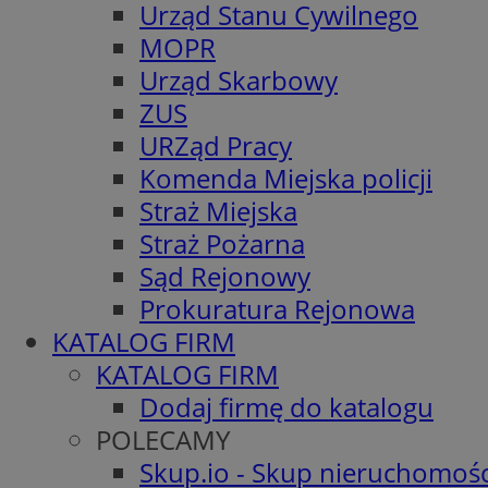
Urząd Stanu Cywilnego
MOPR
Urząd Skarbowy
ZUS
URZąd Pracy
Komenda Miejska policji
Straż Miejska
Straż Pożarna
Sąd Rejonowy
Prokuratura Rejonowa
KATALOG FIRM
KATALOG FIRM
Dodaj firmę do katalogu
POLECAMY
Skup.io - Skup nieruchomośc