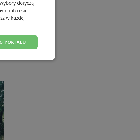
 wybory dotyczą
nym interesie
sz w każdej
DO PORTALU
esklasyfikowane
ane
owanie użytkownika i
j.