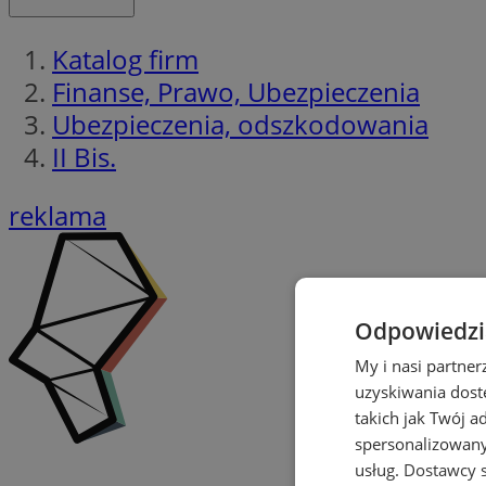
Katalog firm
Finanse, Prawo, Ubezpieczenia
Ubezpieczenia, odszkodowania
II Bis.
reklama
Odpowiedzia
My i nasi partne
uzyskiwania dost
takich jak Twój a
spersonalizowanyc
usług.
Dostawcy s