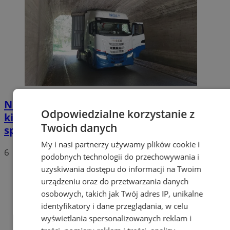
Nietypowa akcja w Zabrzu. Turecki
Odpowiedzialne korzystanie z
kierowca ciężarówki nie mógł wydostać się
Twoich danych
spod wiaduktów
My i nasi partnerzy używamy plików cookie i
6
podobnych technologii do przechowywania i
uzyskiwania dostępu do informacji na Twoim
urządzeniu oraz do przetwarzania danych
osobowych, takich jak Twój adres IP, unikalne
identyfikatory i dane przeglądania, w celu
wyświetlania spersonalizowanych reklam i