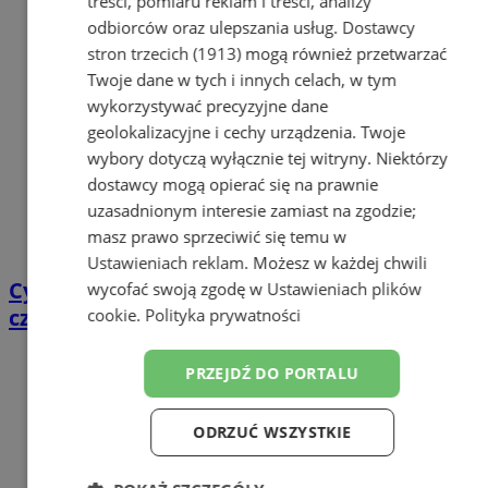
treści, pomiaru reklam i treści, analizy
odbiorców oraz ulepszania usług.
Dostawcy
stron trzecich (1913)
mogą również przetwarzać
Twoje dane w tych i innych celach, w tym
wykorzystywać precyzyjne dane
geolokalizacyjne i cechy urządzenia. Twoje
wybory dotyczą wyłącznie tej witryny. Niektórzy
dostawcy mogą opierać się na prawnie
uzasadnionym interesie zamiast na zgodzie;
masz prawo sprzeciwić się temu w
Ustawieniach reklam
. Możesz w każdej chwili
Cyfrowy przegląd przedtrasowy: co mówią
wycofać swoją zgodę w
Ustawieniach plików
czujniki TPMS i diagnostyka pokładowa?
cookie
.
Polityka prywatności
PRZEJDŹ DO PORTALU
ODRZUĆ WSZYSTKIE