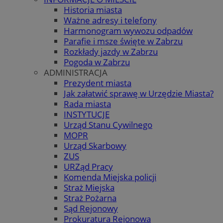
Historia miasta
Ważne adresy i telefony
Harmonogram wywozu odpadów
Parafie i msze święte w Zabrzu
Rozkłady jazdy w Zabrzu
Pogoda w Zabrzu
ADMINISTRACJA
Prezydent miasta
Jak załatwić sprawę w Urzędzie Miasta?
Rada miasta
INSTYTUCJE
Urząd Stanu Cywilnego
MOPR
Urząd Skarbowy
ZUS
URZąd Pracy
Komenda Miejska policji
Straż Miejska
Straż Pożarna
Sąd Rejonowy
Prokuratura Rejonowa