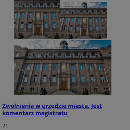
VISITOR_PRIVACY_METADATA
5 miesięcy 4
YouTube
tygodnie
.youtube.com
Zwolnienia w urzędzie miasta. Jest
komentarz magistratu
21