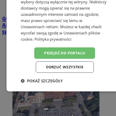
wybory dotyczą wyłącznie tej witryny. Niektórzy
dostawcy mogą opierać się na prawnie
uzasadnionym interesie zamiast na zgodzie;
GORĄCY TEMAT
Górnik Zabrze – UEFA:
masz prawo sprzeciwić się temu w
Aktualna sytuacja z karami nałożonymi po
Ustawieniach reklam
. Możesz w każdej chwili
spotkaniu z Fenerbache
wycofać swoją zgodę w
Ustawieniach plików
cookie
.
Polityka prywatności
PRZEJDŹ DO PORTALU
ODRZUĆ WSZYSTKIE
POKAŻ SZCZEGÓŁY
Niezbędne
Wydajność
Targetowanie
Funkcjonalność
Niesklasyfikowane