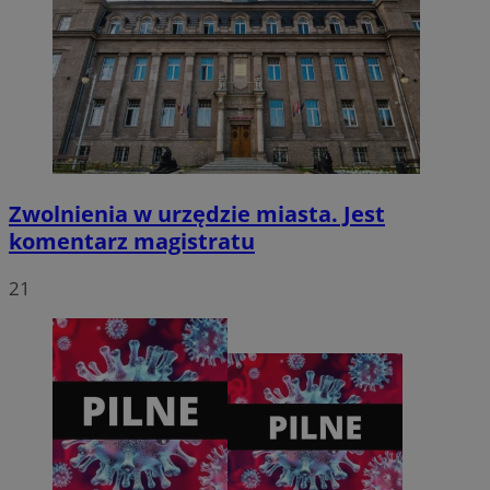
CookieScriptConsent
4 tygodnie 2 dni
CookieScript
zabrze.com.pl
Zwolnienia w urzędzie miasta. Jest
komentarz magistratu
21
VISITOR_PRIVACY_METADATA
5 miesięcy 4
YouTube
tygodnie
.youtube.com