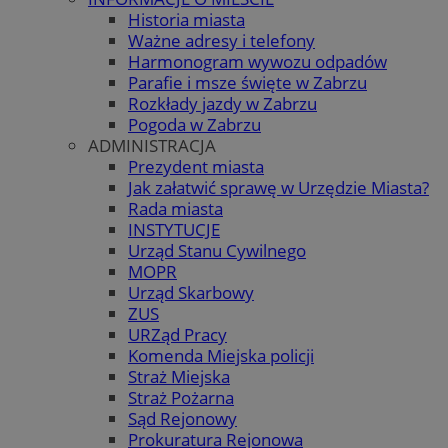
Historia miasta
Ważne adresy i telefony
Harmonogram wywozu odpadów
Parafie i msze święte w Zabrzu
Rozkłady jazdy w Zabrzu
Pogoda w Zabrzu
ADMINISTRACJA
Prezydent miasta
Jak załatwić sprawę w Urzędzie Miasta?
Rada miasta
INSTYTUCJE
Urząd Stanu Cywilnego
MOPR
Urząd Skarbowy
ZUS
URZąd Pracy
Komenda Miejska policji
Straż Miejska
Straż Pożarna
Sąd Rejonowy
Prokuratura Rejonowa