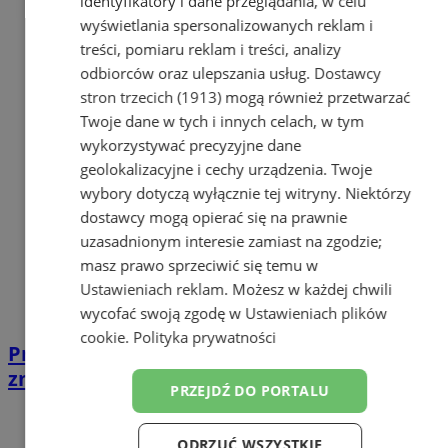
identyfikatory i dane przeglądania, w celu
wyświetlania spersonalizowanych reklam i
treści, pomiaru reklam i treści, analizy
odbiorców oraz ulepszania usług.
Dostawcy
stron trzecich (1913)
mogą również przetwarzać
Twoje dane w tych i innych celach, w tym
wykorzystywać precyzyjne dane
geolokalizacyjne i cechy urządzenia. Twoje
wybory dotyczą wyłącznie tej witryny. Niektórzy
dostawcy mogą opierać się na prawnie
uzasadnionym interesie zamiast na zgodzie;
masz prawo sprzeciwić się temu w
Ustawieniach reklam
. Możesz w każdej chwili
wycofać swoją zgodę w
Ustawieniach plików
cookie
.
Polityka prywatności
Przemoc domowa w Zabrzu. 28-latek miał
znęcać się nad matką
PRZEJDŹ DO PORTALU
ODRZUĆ WSZYSTKIE