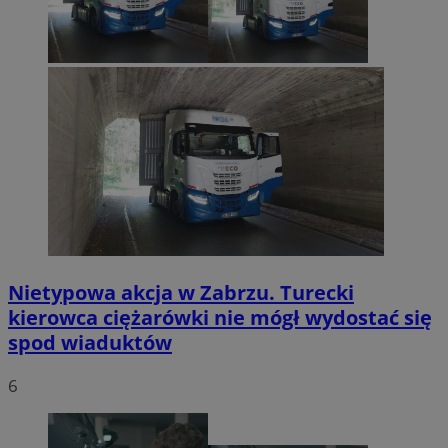
Nietypowa akcja w Zabrzu. Turecki
kierowca ciężarówki nie mógł wydostać się
spod wiaduktów
6