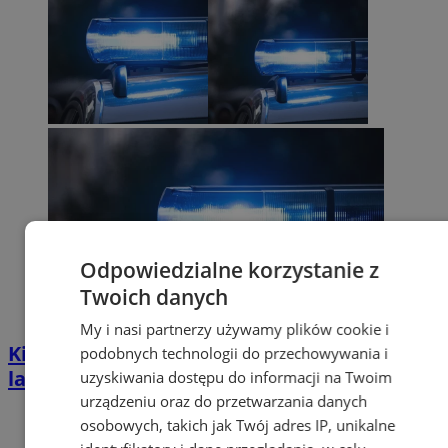
Odpowiedzialne korzystanie z
Twoich danych
My i nasi partnerzy używamy plików cookie i
Kierował BMW mimo zakazu sądowego. 57-
podobnych technologii do przechowywania i
latek zatrzymany w Zabrzu
uzyskiwania dostępu do informacji na Twoim
urządzeniu oraz do przetwarzania danych
osobowych, takich jak Twój adres IP, unikalne