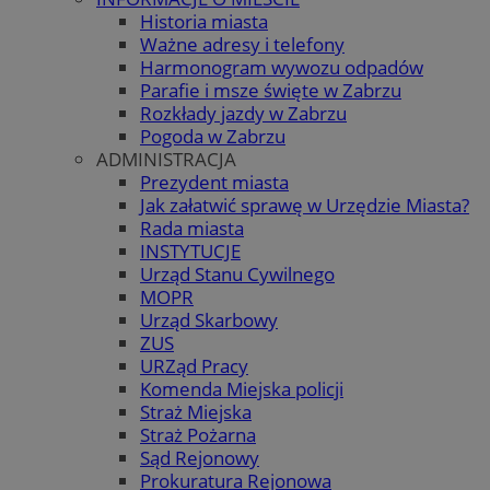
Historia miasta
Ważne adresy i telefony
Harmonogram wywozu odpadów
Parafie i msze święte w Zabrzu
Rozkłady jazdy w Zabrzu
Pogoda w Zabrzu
ADMINISTRACJA
Prezydent miasta
Jak załatwić sprawę w Urzędzie Miasta?
Rada miasta
INSTYTUCJE
Urząd Stanu Cywilnego
MOPR
Urząd Skarbowy
ZUS
URZąd Pracy
Komenda Miejska policji
Straż Miejska
Straż Pożarna
Sąd Rejonowy
Prokuratura Rejonowa