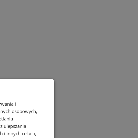
ywania i
danych osobowych,
etlania
az ulepszania
 i innych celach,