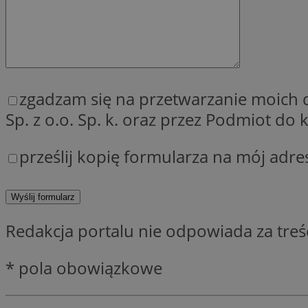
SessID
QeSessID
MvSessID
__cf_bm
zgadzam się na przetwarzanie moich
Sp. z o.o. Sp. k. oraz przez Podmiot d
__cf_bm
prześlij kopię formularza na mój adre
CookieScriptConse
VISITOR_PRIVACY_
Redakcja portalu nie odpowiada za tre
* pola obowiązkowe