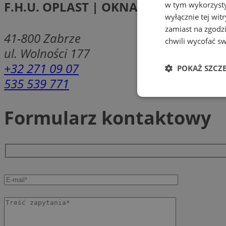
F.H.U. OPLAST | OKNA, DRZWI, ROLE
w tym wykorzysty
wyłącznie tej wi
zamiast na zgodz
41-800
Zabrze
chwili wycofać s
ul. Wolności 177
+32 271 09 07
POKAŻ SZCZ
535 539 771
Niezbędne
Formularz kontaktowy
Ni
Niezbędne pliki cook
zarządzanie kontem. 
Nazwa