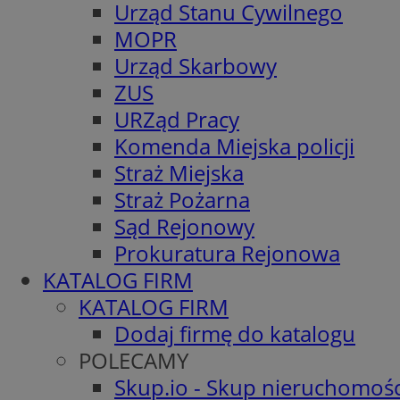
Urząd Stanu Cywilnego
MOPR
Urząd Skarbowy
ZUS
URZąd Pracy
Komenda Miejska policji
Straż Miejska
Straż Pożarna
Sąd Rejonowy
Prokuratura Rejonowa
KATALOG FIRM
KATALOG FIRM
Dodaj firmę do katalogu
POLECAMY
Skup.io - Skup nieruchomośc