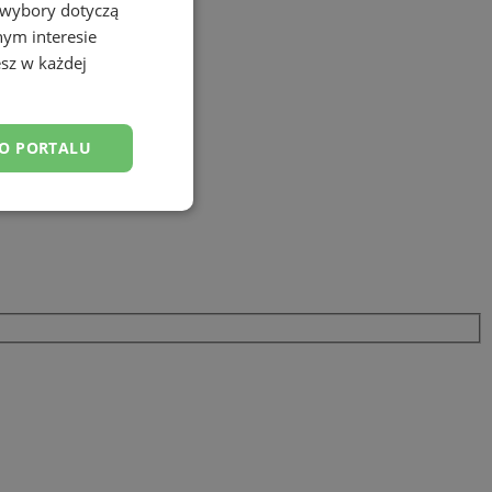
 wybory dotyczą
nym interesie
sz w każdej
DO PORTALU
esklasyfikowane
ane
owanie użytkownika i
j.