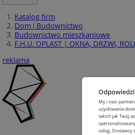
Katalog firm
Dom i Budownictwo
Budownictwo mieszkaniowe
F.H.U. OPLAST | OKNA, DRZWI, ROL
reklama
Odpowiedzia
My i nasi partne
uzyskiwania dost
takich jak Twój a
spersonalizowanyc
usług.
Dostawcy s