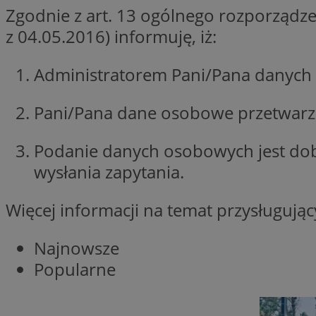
Zgodnie z art. 13 ogólnego rozporządze
Nazwa
z 04.05.2016) informuję, iż:
Nazwa
ustat_xq6z219uw9
Nazwa
__Secure-YNID
_clck
Administratorem Pani/Pana danych 
__gads
Pani/Pana dane osobowe przetwarzan
FCCDCF
MUID
__eoi
Podanie danych osobowych jest do
wysłania zapytania.
ANONCHK
_clsk
Więcej informacji na temat przysługuj
test_cookie
Najnowsze
_ga_NBM6HFESG6
Popularne
_fbp
OAID
MR