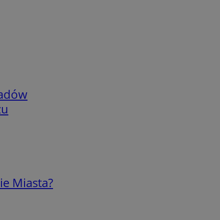
adów
zu
ie Miasta?