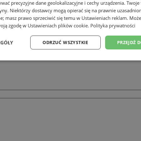
TY, PARAPETY, USŁUGI
wać precyzyjne dane geolokalizacyjne i cechy urządzenia. Twoje
tryny. Niektórzy dostawcy mogą opierać się na prawnie uzasadnio
ie; masz prawo sprzeciwić się temu w
Ustawieniach reklam
. Może
woją zgodę w
Ustawieniach plików cookie
.
Polityka prywatności
EGÓŁY
ODRZUĆ WSZYSTKIE
PRZEJDŹ 
Wydajność
Targetowanie
Funkcjonalność
Ni
ezbędne
Wydajność
Targetowanie
Funkcjonalność
Niesklasyfikow
ie umożliwiają korzystanie z podstawowych funkcji strony internetowej, takich jak log
Bez niezbędnych plików cookie nie można prawidłowo korzystać ze strony internetowe
Provider
/
Okres
Opis
Domena
przechowywania