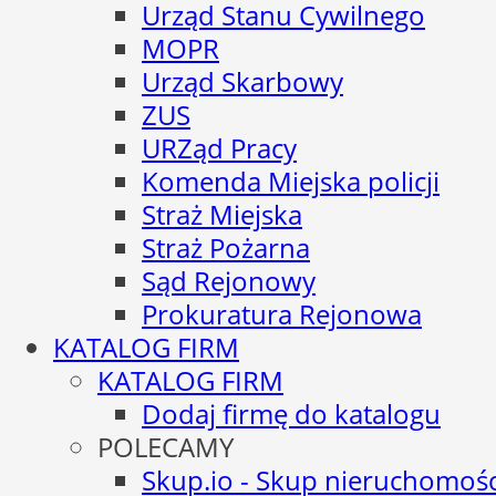
Urząd Stanu Cywilnego
MOPR
Urząd Skarbowy
ZUS
URZąd Pracy
Komenda Miejska policji
Straż Miejska
Straż Pożarna
Sąd Rejonowy
Prokuratura Rejonowa
KATALOG FIRM
KATALOG FIRM
Dodaj firmę do katalogu
POLECAMY
Skup.io - Skup nieruchomośc