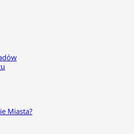
adów
zu
ie Miasta?