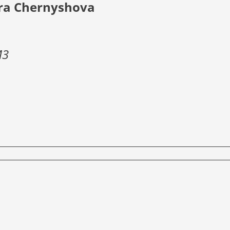
dra Chernyshova
M3