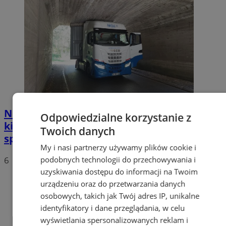
Nietypowa akcja w Zabrzu. Turecki
Odpowiedzialne korzystanie z
kierowca ciężarówki nie mógł wydostać się
Twoich danych
spod wiaduktów
My i nasi partnerzy używamy plików cookie i
podobnych technologii do przechowywania i
6
uzyskiwania dostępu do informacji na Twoim
urządzeniu oraz do przetwarzania danych
osobowych, takich jak Twój adres IP, unikalne
identyfikatory i dane przeglądania, w celu
wyświetlania spersonalizowanych reklam i