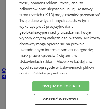
treści, pomiaru reklam i treści, analizy
odbiorców oraz ulepszania usług.
Dostawcy
stron trzecich (1913)
mogą również przetwarzać
Twoje dane w tych i innych celach, w tym
wykorzystywać precyzyjne dane
geolokalizacyjne i cechy urządzenia. Twoje
wybory dotyczą wyłącznie tej witryny. Niektórzy
dostawcy mogą opierać się na prawnie
uzasadnionym interesie zamiast na zgodzie;
masz prawo sprzeciwić się temu w
Ustawieniach reklam
. Możesz w każdej chwili
wycofać swoją zgodę w
Ustawieniach plików
Cyfrowy przegląd przedtrasowy: co mówią
cookie
.
Polityka prywatności
czujniki TPMS i diagnostyka pokładowa?
PRZEJDŹ DO PORTALU
ODRZUĆ WSZYSTKIE