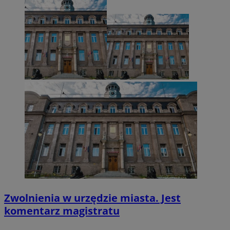
VISITOR_PRIVACY_METADATA
5 miesięcy 4
YouTube
tygodnie
.youtube.com
Zwolnienia w urzędzie miasta. Jest
komentarz magistratu