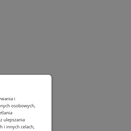
ywania i
danych osobowych,
etlania
az ulepszania
 i innych celach,