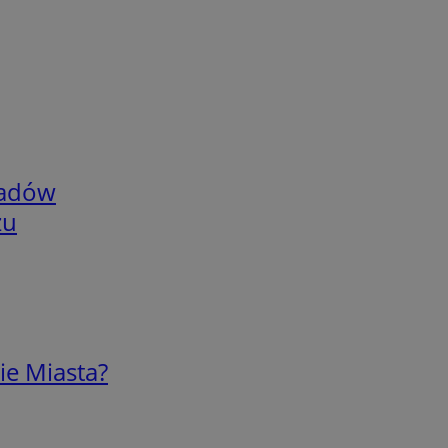
adów
zu
ie Miasta?