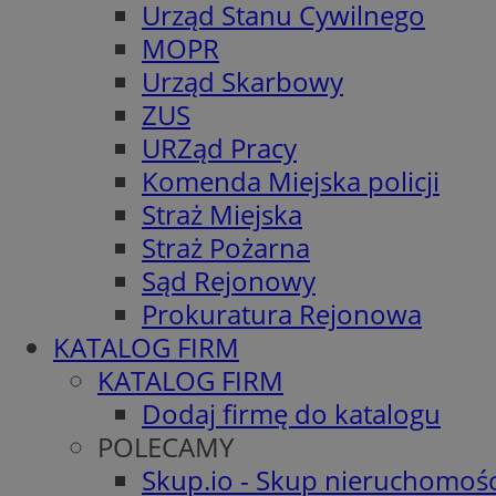
Urząd Stanu Cywilnego
MOPR
Urząd Skarbowy
ZUS
URZąd Pracy
Komenda Miejska policji
Straż Miejska
Straż Pożarna
Sąd Rejonowy
Prokuratura Rejonowa
KATALOG FIRM
KATALOG FIRM
Dodaj firmę do katalogu
POLECAMY
Skup.io - Skup nieruchomośc