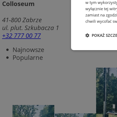
Colloseum
w tym wykorzysty
wyłącznie tej wi
zamiast na zgodz
41-800
Zabrze
chwili wycofać s
ul. plut. Szkubacza 1
+32 777 00 77
POKAŻ SZCZ
Najnowsze
Niezbędne
Popularne
Ni
Niezbędne pliki cook
zarządzanie kontem. 
Nazwa