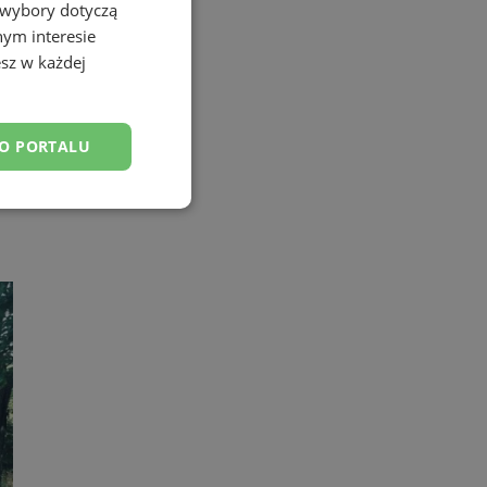
 wybory dotyczą
nym interesie
sz w każdej
DO PORTALU
esklasyfikowane
ane
owanie użytkownika i
j.