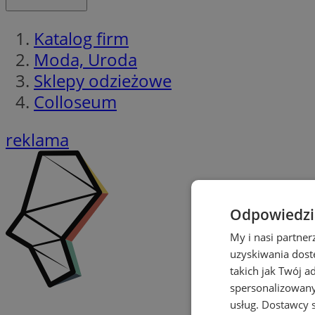
Katalog firm
Moda, Uroda
Sklepy odzieżowe
Colloseum
reklama
Odpowiedzia
My i nasi partne
uzyskiwania dost
takich jak Twój a
spersonalizowanyc
usług.
Dostawcy s