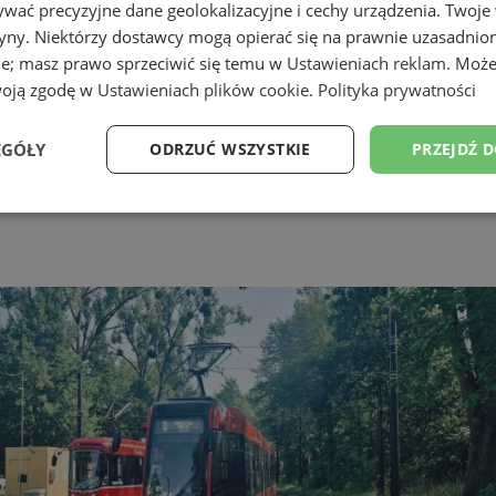
wać precyzyjne dane geolokalizacyjne i cechy urządzenia. Twoje
tryny. Niektórzy dostawcy mogą opierać się na prawnie uzasadnio
ie; masz prawo sprzeciwić się temu w
Ustawieniach reklam
. Może
woją zgodę w
Ustawieniach plików cookie
.
Polityka prywatności
EGÓŁY
ODRZUĆ WSZYSTKIE
PRZEJDŹ 
Wydajność
Targetowanie
Funkcjonalność
Ni
ezbędne
Wydajność
Targetowanie
Funkcjonalność
Niesklasyfikow
ie umożliwiają korzystanie z podstawowych funkcji strony internetowej, takich jak log
Bez niezbędnych plików cookie nie można prawidłowo korzystać ze strony internetowe
Provider
/
Okres
Opis
Domena
przechowywania