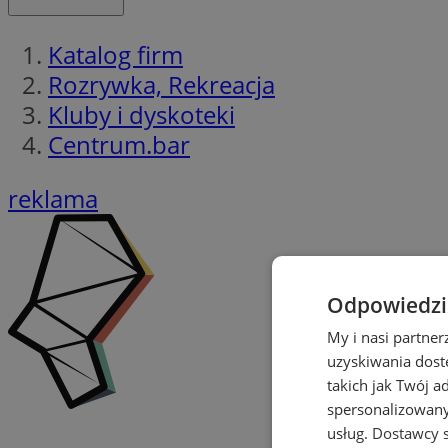
Katalog firm
Rozrywka, Rekreacja
Kluby i dyskoteki
Centrum.bar
reklama
Odpowiedzia
My i nasi partne
uzyskiwania dost
takich jak Twój a
spersonalizowanyc
usług.
Dostawcy s