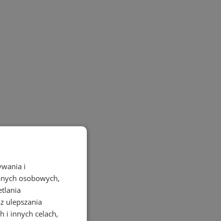
ywania i
danych osobowych,
etlania
az ulepszania
 i innych celach,