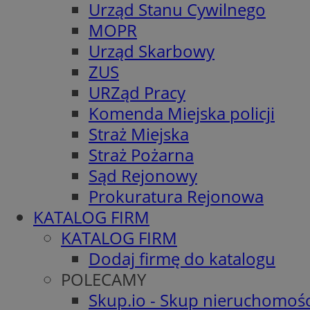
Urząd Stanu Cywilnego
MOPR
Urząd Skarbowy
ZUS
URZąd Pracy
Komenda Miejska policji
Straż Miejska
Straż Pożarna
Sąd Rejonowy
Prokuratura Rejonowa
KATALOG FIRM
KATALOG FIRM
Dodaj firmę do katalogu
POLECAMY
Skup.io - Skup nieruchomośc