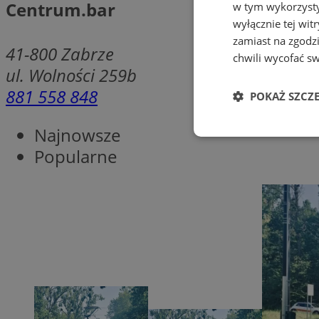
Centrum.bar
w tym wykorzysty
wyłącznie tej wi
zamiast na zgodz
41-800
Zabrze
chwili wycofać s
ul. Wolności 259b
881 558 848
POKAŻ SZCZ
Najnowsze
Niezbędne
Popularne
Ni
Niezbędne pliki cook
zarządzanie kontem. 
Nazwa