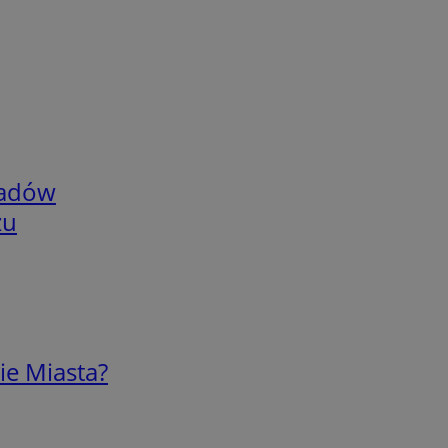
adów
zu
ie Miasta?