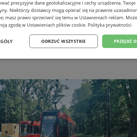
wać precyzyjne dane geolokalizacyjne i cechy urządzenia. Twoje
tryny. Niektórzy dostawcy mogą opierać się na prawnie uzasadnio
ie; masz prawo sprzeciwić się temu w
Ustawieniach reklam
. Może
woją zgodę w
Ustawieniach plików cookie
.
Polityka prywatności
EGÓŁY
ODRZUĆ WSZYSTKIE
PRZEJDŹ 
Wydajność
Targetowanie
Funkcjonalność
Ni
ezbędne
Wydajność
Targetowanie
Funkcjonalność
Niesklasyfikow
ie umożliwiają korzystanie z podstawowych funkcji strony internetowej, takich jak log
Bez niezbędnych plików cookie nie można prawidłowo korzystać ze strony internetowe
Provider
/
Okres
Opis
Domena
przechowywania