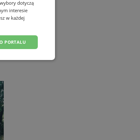
 wybory dotyczą
nym interesie
sz w każdej
DO PORTALU
esklasyfikowane
ane
owanie użytkownika i
j.