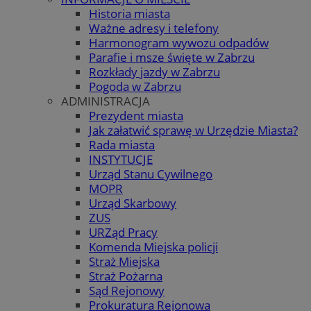
Historia miasta
Ważne adresy i telefony
Harmonogram wywozu odpadów
Parafie i msze święte w Zabrzu
Rozkłady jazdy w Zabrzu
Pogoda w Zabrzu
ADMINISTRACJA
Prezydent miasta
Jak załatwić sprawę w Urzędzie Miasta?
Rada miasta
INSTYTUCJE
Urząd Stanu Cywilnego
MOPR
Urząd Skarbowy
ZUS
URZąd Pracy
Komenda Miejska policji
Straż Miejska
Straż Pożarna
Sąd Rejonowy
Prokuratura Rejonowa