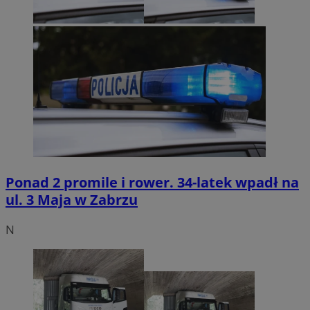
Ponad 2 promile i rower. 34-latek wpadł na
ul. 3 Maja w Zabrzu
N