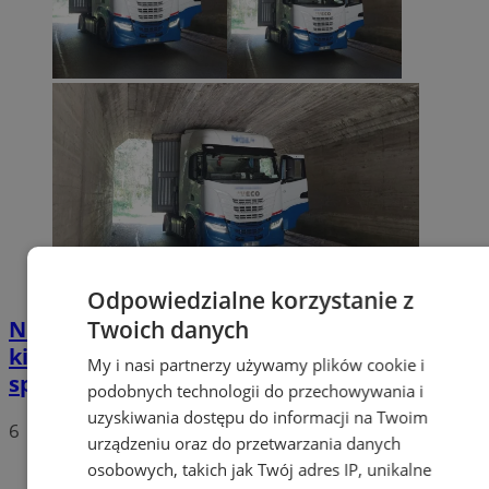
Odpowiedzialne korzystanie z
Nietypowa akcja w Zabrzu. Turecki
Twoich danych
kierowca ciężarówki nie mógł wydostać się
My i nasi partnerzy używamy plików cookie i
spod wiaduktów
podobnych technologii do przechowywania i
uzyskiwania dostępu do informacji na Twoim
6
urządzeniu oraz do przetwarzania danych
osobowych, takich jak Twój adres IP, unikalne