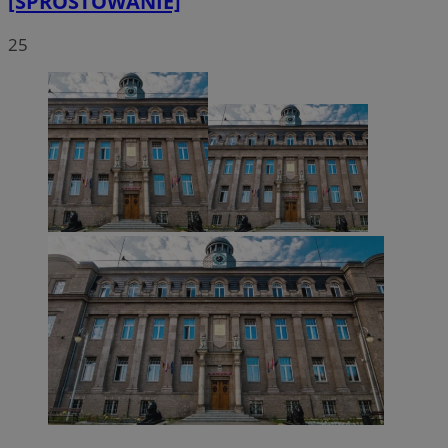
[SPROSTOWANIE]
25
VISITOR_PRIVACY_METADATA
5 miesięcy 4
YouTube
tygodnie
.youtube.com