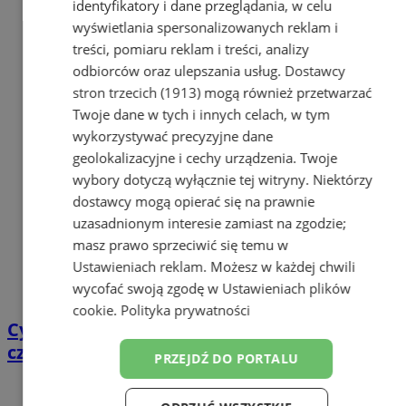
identyfikatory i dane przeglądania, w celu
wyświetlania spersonalizowanych reklam i
treści, pomiaru reklam i treści, analizy
odbiorców oraz ulepszania usług.
Dostawcy
stron trzecich (1913)
mogą również przetwarzać
Twoje dane w tych i innych celach, w tym
wykorzystywać precyzyjne dane
geolokalizacyjne i cechy urządzenia. Twoje
wybory dotyczą wyłącznie tej witryny. Niektórzy
dostawcy mogą opierać się na prawnie
uzasadnionym interesie zamiast na zgodzie;
masz prawo sprzeciwić się temu w
Ustawieniach reklam
. Możesz w każdej chwili
wycofać swoją zgodę w
Ustawieniach plików
cookie
.
Polityka prywatności
Cyfrowy przegląd przedtrasowy: co mówią
czujniki TPMS i diagnostyka pokładowa?
PRZEJDŹ DO PORTALU