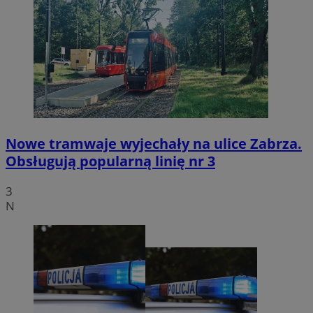
Nowe tramwaje wyjechały na ulice Zabrza.
Obsługują popularną linię nr 3
3
N