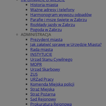
Historia miasta
Ważne adresy i telefony
Harmonogram wywozu odpadów
Parafie i msze święte w Zabrzu
Rozkłady jazdy w Zabrzu
Pogoda w Zabrzu
ADMINISTRACJA
Prezydent miasta
Jak załatwić sprawę w Urzędzie Miasta?
Rada miasta
INSTYTUCJE
Urząd Stanu Cywilnego
MOPR
Urząd Skarbowy
ZUS
URZąd Pracy
Komenda Miejska policji
Straż Miejska
Straż Pożarna
Sąd Rejonowy
Prokuratura Rejonowa