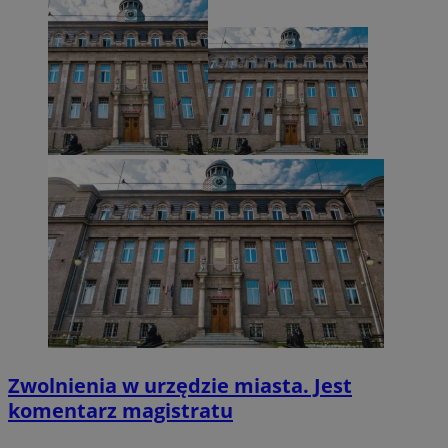
VISITOR_PRIVACY_METADATA
5 miesięcy 4
YouTube
tygodnie
.youtube.com
Zwolnienia w urzędzie miasta. Jest
komentarz magistratu