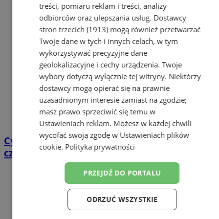
treści, pomiaru reklam i treści, analizy
odbiorców oraz ulepszania usług.
Dostawcy
stron trzecich (1913)
mogą również przetwarzać
Twoje dane w tych i innych celach, w tym
wykorzystywać precyzyjne dane
geolokalizacyjne i cechy urządzenia. Twoje
wybory dotyczą wyłącznie tej witryny. Niektórzy
dostawcy mogą opierać się na prawnie
uzasadnionym interesie zamiast na zgodzie;
masz prawo sprzeciwić się temu w
Ustawieniach reklam
. Możesz w każdej chwili
wycofać swoją zgodę w
Ustawieniach plików
Cyfrowy przegląd przedtrasowy: co mówią
cookie
.
Polityka prywatności
czujniki TPMS i diagnostyka pokładowa?
PRZEJDŹ DO PORTALU
ODRZUĆ WSZYSTKIE