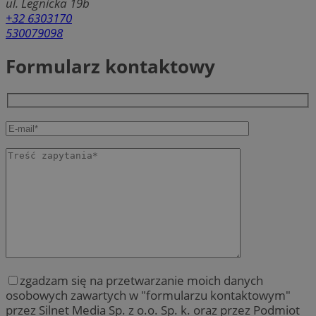
ul. Legnicka 19b
+32 6303170
530079098
Formularz kontaktowy
zgadzam się na przetwarzanie moich danych
osobowych zawartych w "formularzu kontaktowym"
przez Silnet Media Sp. z o.o. Sp. k. oraz przez Podmiot