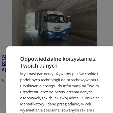
Nietypowa akcja w Zabrzu. Turecki
Odpowiedzialne korzystanie z
kierowca ciężarówki nie mógł wydostać się
Twoich danych
spod wiaduktów
My i nasi partnerzy używamy plików cookie i
podobnych technologii do przechowywania i
6
uzyskiwania dostępu do informacji na Twoim
urządzeniu oraz do przetwarzania danych
osobowych, takich jak Twój adres IP, unikalne
identyfikatory i dane przeglądania, w celu
wyświetlania spersonalizowanych reklam i