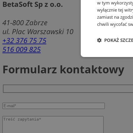
BetaSoft Sp z o.o.
w tym wykorzysty
wyłącznie tej wi
zamiast na zgodz
41-800
Zabrze
chwili wycofać s
ul. Plac Warszawski 10
+32 376 75 75
POKAŻ SZCZ
516 009 825
Niezbędne
Formularz kontaktowy
Ni
Niezbędne pliki cook
zarządzanie kontem. 
Nazwa