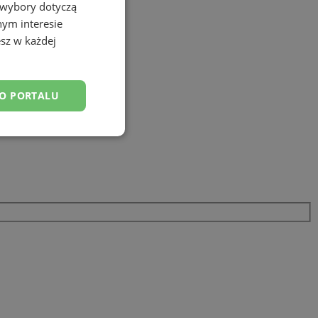
 wybory dotyczą
nym interesie
sz w każdej
DO PORTALU
esklasyfikowane
ane
owanie użytkownika i
j.