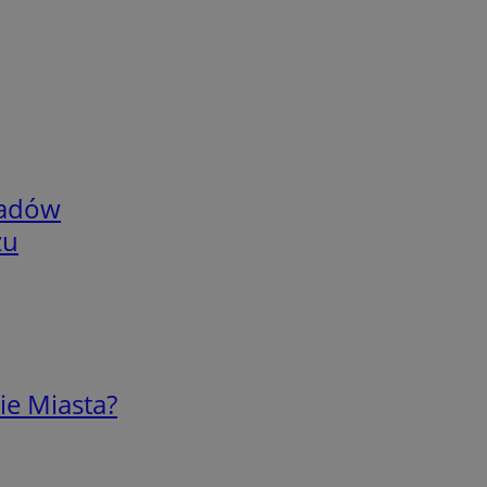
adów
zu
ie Miasta?