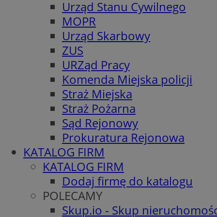
Urząd Stanu Cywilnego
MOPR
Urząd Skarbowy
ZUS
URZąd Pracy
Komenda Miejska policji
Straż Miejska
Straż Pożarna
Sąd Rejonowy
Prokuratura Rejonowa
KATALOG FIRM
KATALOG FIRM
Dodaj firmę do katalogu
POLECAMY
Skup.io - Skup nieruchomośc