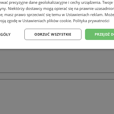
wać precyzyjne dane geolokalizacyjne i cechy urządzenia. Twoje
tryny. Niektórzy dostawcy mogą opierać się na prawnie uzasadnio
ie; masz prawo sprzeciwić się temu w
Ustawieniach reklam
. Może
woją zgodę w
Ustawieniach plików cookie
.
Polityka prywatności
EGÓŁY
ODRZUĆ WSZYSTKIE
PRZEJDŹ 
Wydajność
Targetowanie
Funkcjonalność
Ni
ezbędne
Wydajność
Targetowanie
Funkcjonalność
Niesklasyfikow
ie umożliwiają korzystanie z podstawowych funkcji strony internetowej, takich jak log
Bez niezbędnych plików cookie nie można prawidłowo korzystać ze strony internetowe
Provider
/
Okres
Opis
Domena
przechowywania