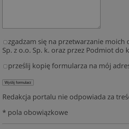
SessID
QeSessID
MvSessID
__cf_bm
zgadzam się na przetwarzanie moich
Sp. z o.o. Sp. k. oraz przez Podmiot d
__cf_bm
prześlij kopię formularza na mój adre
CookieScriptConse
VISITOR_PRIVACY_
Redakcja portalu nie odpowiada za tre
* pola obowiązkowe