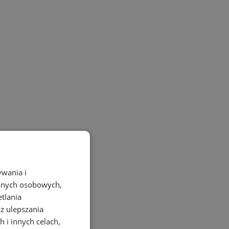
ywania i
danych osobowych,
etlania
az ulepszania
 i innych celach,