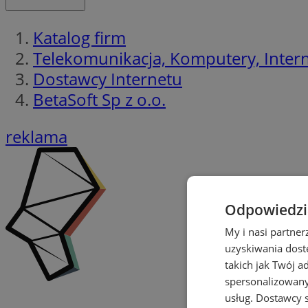
Katalog firm
Telekomunikacja, Komputery, Interne
Dostawcy Internetu
BetaSoft Sp z o.o.
reklama
Odpowiedzia
My i nasi partne
uzyskiwania dost
takich jak Twój a
spersonalizowanyc
usług.
Dostawcy s