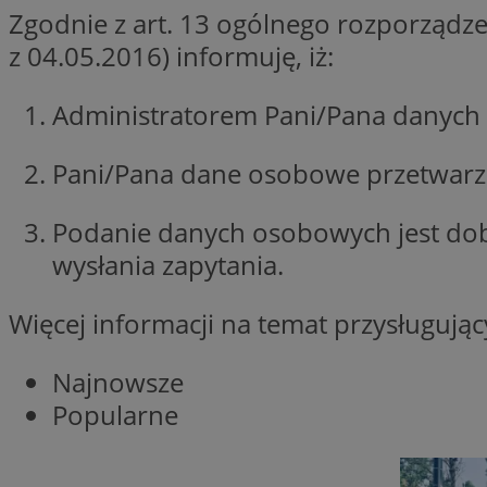
Zgodnie z art. 13 ogólnego rozporządze
Nazwa
z 04.05.2016) informuję, iż:
Nazwa
ustat_xq6z219uw9
Nazwa
__Secure-YNID
_clck
Administratorem Pani/Pana danych 
__gads
Pani/Pana dane osobowe przetwarzan
FCCDCF
MUID
__eoi
Podanie danych osobowych jest do
wysłania zapytania.
ANONCHK
_clsk
Więcej informacji na temat przysługuj
test_cookie
Najnowsze
_ga_NBM6HFESG6
Popularne
_fbp
OAID
MR