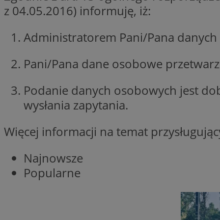
z 04.05.2016) informuję, iż:
Nazwa
Nazwa
ustat_xq6z219uw9
Administratorem Pani/Pana danych 
Nazwa
__Secure-YNID
_clck
__gads
Pani/Pana dane osobowe przetwarzan
FCCDCF
MUID
Podanie danych osobowych jest do
__eoi
wysłania zapytania.
ANONCHK
Więcej informacji na temat przysługuj
_clsk
Najnowsze
test_cookie
Popularne
_ga_NBM6HFESG6
_fbp
OAID
MR