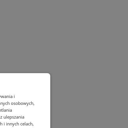
ywania i
danych osobowych,
etlania
az ulepszania
 i innych celach,