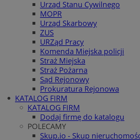
Urząd Stanu Cywilnego
MOPR
Urząd Skarbowy
ZUS
URZąd Pracy
Komenda Miejska policji
Straż Miejska
Straż Pożarna
Sąd Rejonowy
Prokuratura Rejonowa
KATALOG FIRM
KATALOG FIRM
Dodaj firmę do katalogu
POLECAMY
Skup.io - Skup nieruchomośc