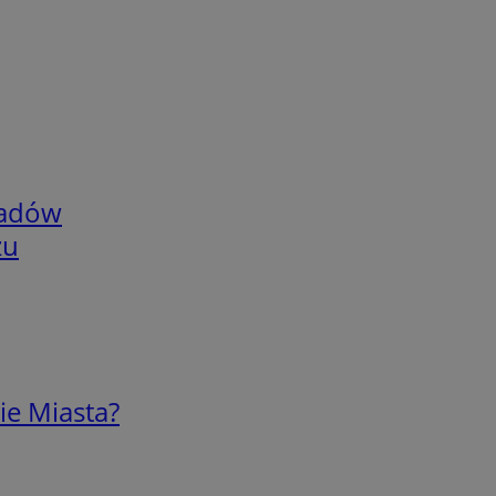
adów
zu
ie Miasta?