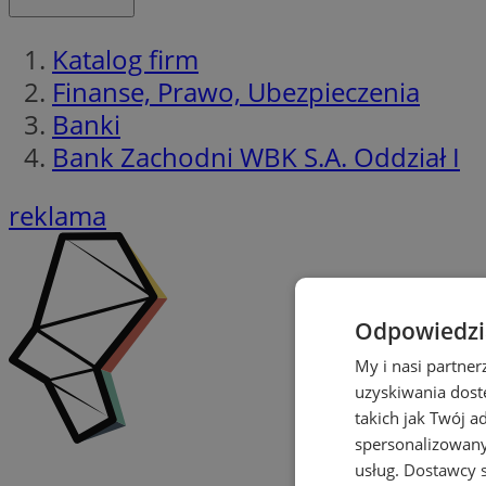
Katalog firm
Finanse, Prawo, Ubezpieczenia
Banki
Bank Zachodni WBK S.A. Oddział I
reklama
Odpowiedzia
My i nasi partne
uzyskiwania dost
takich jak Twój a
spersonalizowanyc
usług.
Dostawcy s