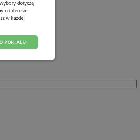
 wybory dotyczą
nym interesie
sz w każdej
DO PORTALU
esklasyfikowane
ane
owanie użytkownika i
j.