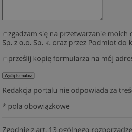
SessID
QeSessID
MvSessID
__cf_bm
zgadzam się na przetwarzanie moich
Sp. z o.o. Sp. k. oraz przez Podmiot d
__cf_bm
prześlij kopię formularza na mój adre
CookieScriptConse
Redakcja portalu nie odpowiada za tre
VISITOR_PRIVACY_
* pola obowiązkowe
Zgodnie z art. 13 ogólnego rozporządze