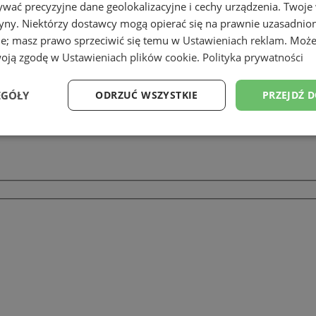
wać precyzyjne dane geolokalizacyjne i cechy urządzenia. Twoje
tryny. Niektórzy dostawcy mogą opierać się na prawnie uzasadnio
ie; masz prawo sprzeciwić się temu w
Ustawieniach reklam
. Może
woją zgodę w
Ustawieniach plików cookie
.
Polityka prywatności
EGÓŁY
ODRZUĆ WSZYSTKIE
PRZEJDŹ 
Wydajność
Targetowanie
Funkcjonalność
Ni
ezbędne
Wydajność
Targetowanie
Funkcjonalność
Niesklasyfikow
ie umożliwiają korzystanie z podstawowych funkcji strony internetowej, takich jak log
Bez niezbędnych plików cookie nie można prawidłowo korzystać ze strony internetowe
Provider
/
Okres
Opis
Domena
przechowywania