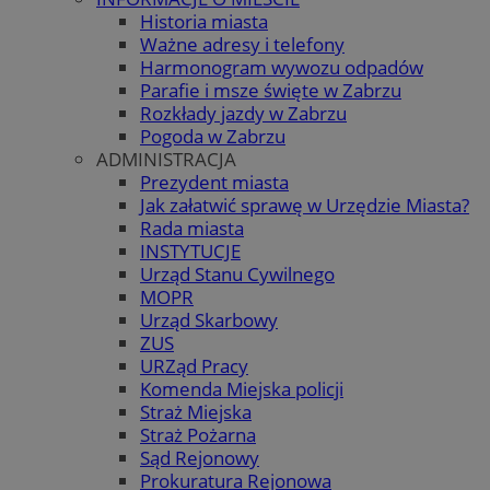
Historia miasta
Ważne adresy i telefony
Harmonogram wywozu odpadów
Parafie i msze święte w Zabrzu
Rozkłady jazdy w Zabrzu
Pogoda w Zabrzu
ADMINISTRACJA
Prezydent miasta
Jak załatwić sprawę w Urzędzie Miasta?
Rada miasta
INSTYTUCJE
Urząd Stanu Cywilnego
MOPR
Urząd Skarbowy
ZUS
URZąd Pracy
Komenda Miejska policji
Straż Miejska
Straż Pożarna
Sąd Rejonowy
Prokuratura Rejonowa