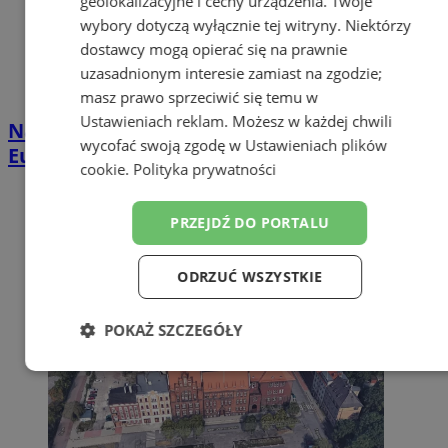
geolokalizacyjne i cechy urządzenia. Twoje
wybory dotyczą wyłącznie tej witryny. Niektórzy
dostawcy mogą opierać się na prawnie
uzasadnionym interesie zamiast na zgodzie;
masz prawo sprzeciwić się temu w
Ustawieniach reklam
. Możesz w każdej chwili
Najpiękniejsze miejsca do zobaczenia w
wycofać swoją zgodę w
Ustawieniach plików
Europie – co warto mieć na uwadze?
cookie
.
Polityka prywatności
PRZEJDŹ DO PORTALU
ODRZUĆ WSZYSTKIE
POKAŻ SZCZEGÓŁY
Niezbędne
Wydajność
Targetowanie