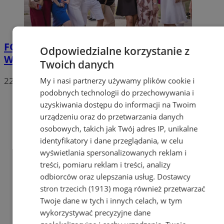
FOTO
Kolejna potańcówka za nami. DJ
Odpowiedzialne korzystanie z
Witek Śmieszek rozkręcił Plac Teatralny
Twoich danych
22
My i nasi partnerzy używamy plików cookie i
podobnych technologii do przechowywania i
uzyskiwania dostępu do informacji na Twoim
urządzeniu oraz do przetwarzania danych
osobowych, takich jak Twój adres IP, unikalne
identyfikatory i dane przeglądania, w celu
wyświetlania spersonalizowanych reklam i
treści, pomiaru reklam i treści, analizy
odbiorców oraz ulepszania usług.
Dostawcy
stron trzecich (1913)
mogą również przetwarzać
Twoje dane w tych i innych celach, w tym
wykorzystywać precyzyjne dane