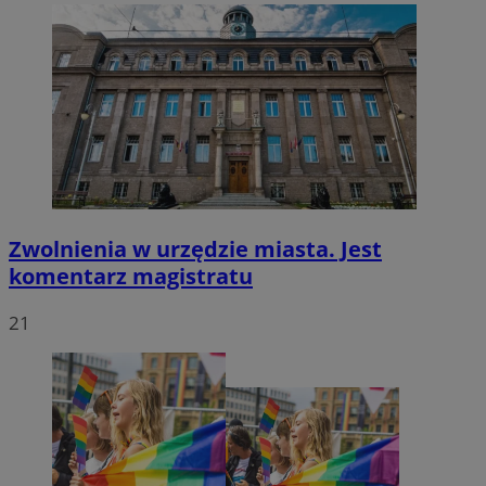
CookieScriptConsent
4 tygodnie 2 dni
CookieScript
zabrze.com.pl
Zwolnienia w urzędzie miasta. Jest
komentarz magistratu
21
VISITOR_PRIVACY_METADATA
5 miesięcy 4
YouTube
tygodnie
.youtube.com