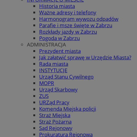
Historia miasta
Ważne adresy i telefony
Harmonogram wywozu odpadów
Parafie i msze święte w Zabrzu
Rozkłady jazdy w Zabrzu
Pogoda w Zabrzu
ADMINISTRACJA
Prezydent miasta
Jak załatwić sprawę w Urzędzie Miasta?
Rada miasta
INSTYTUCJE
Urząd Stanu Cywilnego
MOPR
Urząd Skarbowy
ZUS
URZąd Pracy
Komenda Miejska policji
Straż Miejska
Straż Pożarna
Sąd Rejonowy
Prokuratura Rejonowa