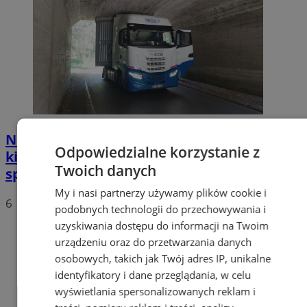
Nietypowa akcja w Zabrzu. Turecki
Odpowiedzialne korzystanie z
kierowca ciężarówki nie mógł wydostać się
Twoich danych
spod wiaduktów
My i nasi partnerzy używamy plików cookie i
6
podobnych technologii do przechowywania i
uzyskiwania dostępu do informacji na Twoim
urządzeniu oraz do przetwarzania danych
osobowych, takich jak Twój adres IP, unikalne
identyfikatory i dane przeglądania, w celu
wyświetlania spersonalizowanych reklam i