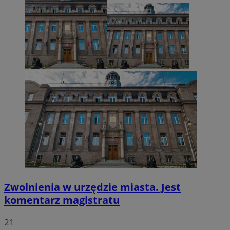
VISITOR_PRIVACY_METADATA
5 miesięcy 4
YouTube
tygodnie
.youtube.com
Zwolnienia w urzędzie miasta. Jest
komentarz magistratu
21