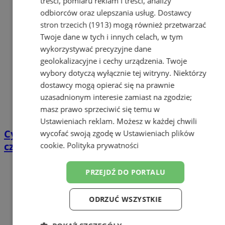
treści, pomiaru reklam i treści, analizy
odbiorców oraz ulepszania usług.
Dostawcy
stron trzecich (1913)
mogą również przetwarzać
Twoje dane w tych i innych celach, w tym
wykorzystywać precyzyjne dane
geolokalizacyjne i cechy urządzenia. Twoje
wybory dotyczą wyłącznie tej witryny. Niektórzy
dostawcy mogą opierać się na prawnie
uzasadnionym interesie zamiast na zgodzie;
masz prawo sprzeciwić się temu w
Ustawieniach reklam
. Możesz w każdej chwili
Cyfrowy przegląd przedtrasowy: co mówią
wycofać swoją zgodę w
Ustawieniach plików
czujniki TPMS i diagnostyka pokładowa?
cookie
.
Polityka prywatności
PRZEJDŹ DO PORTALU
ODRZUĆ WSZYSTKIE