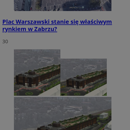
Plac Warszawski stanie się właściwym
rynkiem w Zabrzu?
Niezbędne
Wydajność
Targetowanie
30
Funkcjonalność
Niesklasyfikowane
Niezbędne pliki cookie umożliwiają korzystanie z
podstawowych funkcji strony internetowej, takich jak
logowanie użytkownika i zarządzanie kontem. Bez
niezbędnych plików cookie nie można prawidłowo
korzystać ze strony internetowej.
Provider
/
Okres
Nazwa
Domena
przechowywania
SessID
zabrze.com.pl
1 rok
QeSessID
zabrze.com.pl
1 rok