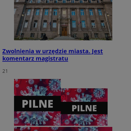
CookieScriptConsent
4 tygodnie 2 dni
CookieScript
zabrze.com.pl
Zwolnienia w urzędzie miasta. Jest
komentarz magistratu
21
VISITOR_PRIVACY_METADATA
5 miesięcy 4
YouTube
tygodnie
.youtube.com