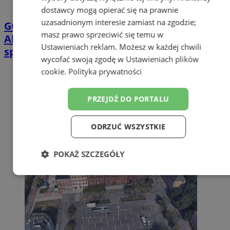
dostawcy mogą opierać się na prawnie
uzasadnionym interesie zamiast na zgodzie;
GORĄCY TEMAT
Górnik Zabrze – UEFA:
masz prawo sprzeciwić się temu w
Aktualna sytuacja z karami nałożonymi po
Ustawieniach reklam
. Możesz w każdej chwili
spotkaniu z Fenerbache
wycofać swoją zgodę w
Ustawieniach plików
cookie
.
Polityka prywatności
PRZEJDŹ DO PORTALU
ODRZUĆ WSZYSTKIE
POKAŻ SZCZEGÓŁY
Niezbędne
Wydajność
Targetowanie
Funkcjonalność
Niesklasyfikowane