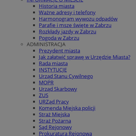
Historia miasta
Ważne adresy i telefony
Harmonogram wywozu odpadów
Parafie i msze święte w Zabrzu
Rozkłady jazdy w Zabrzu
Pogoda w Zabrzu
ADMINISTRACJA
Prezydent miasta
Jak załatwić sprawę w Urzędzie Miasta?
Rada miasta
INSTYTUCJE
Urząd Stanu Cywilnego
MOPR
Urząd Skarbowy
ZUS
URZąd Pracy
Komenda Miejska policji
Straż Miejska
Straż Pożarna
Sąd Rejonowy
Prokuratura Rejonowa