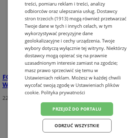
treści, pomiaru reklam i treści, analizy
odbiorców oraz ulepszania usług.
Dostawcy
stron trzecich (1913)
mogą również przetwarzać
Twoje dane w tych i innych celach, w tym
wykorzystywać precyzyjne dane
geolokalizacyjne i cechy urządzenia. Twoje
wybory dotyczą wyłącznie tej witryny. Niektórzy
dostawcy mogą opierać się na prawnie
uzasadnionym interesie zamiast na zgodzie;
masz prawo sprzeciwić się temu w
FOTO
Kolejna potańcówka za nami. DJ
Ustawieniach reklam
. Możesz w każdej chwili
Witek Śmieszek rozkręcił Plac Teatralny
wycofać swoją zgodę w
Ustawieniach plików
cookie
.
Polityka prywatności
22
PRZEJDŹ DO PORTALU
ODRZUĆ WSZYSTKIE