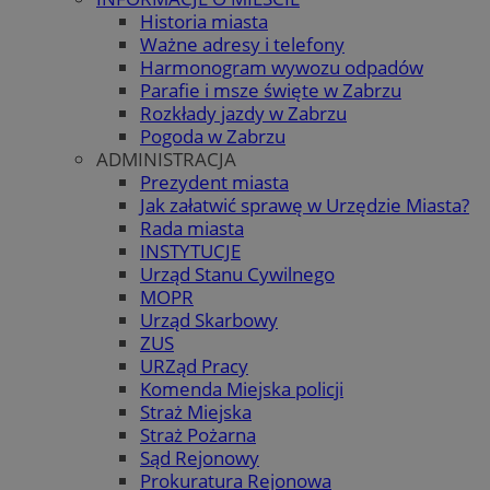
Historia miasta
Ważne adresy i telefony
Harmonogram wywozu odpadów
Parafie i msze święte w Zabrzu
Rozkłady jazdy w Zabrzu
Pogoda w Zabrzu
ADMINISTRACJA
Prezydent miasta
Jak załatwić sprawę w Urzędzie Miasta?
Rada miasta
INSTYTUCJE
Urząd Stanu Cywilnego
MOPR
Urząd Skarbowy
ZUS
URZąd Pracy
Komenda Miejska policji
Straż Miejska
Straż Pożarna
Sąd Rejonowy
Prokuratura Rejonowa