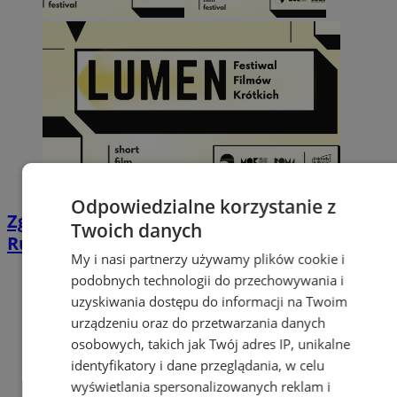
Odpowiedzialne korzystanie z
Zgłoś swój film i pokaż go w Kinie ROMA.
Twoich danych
Rusza nabór na Lumen Festiwal w Zabrzu
My i nasi partnerzy używamy plików cookie i
podobnych technologii do przechowywania i
uzyskiwania dostępu do informacji na Twoim
urządzeniu oraz do przetwarzania danych
osobowych, takich jak Twój adres IP, unikalne
identyfikatory i dane przeglądania, w celu
wyświetlania spersonalizowanych reklam i