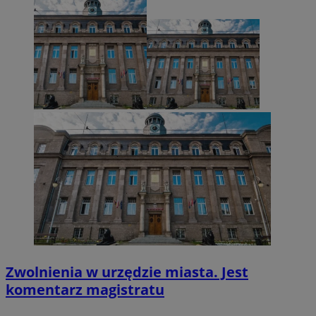
VISITOR_PRIVACY_METADATA
5 miesięcy 4
YouTube
tygodnie
.youtube.com
Zwolnienia w urzędzie miasta. Jest
komentarz magistratu