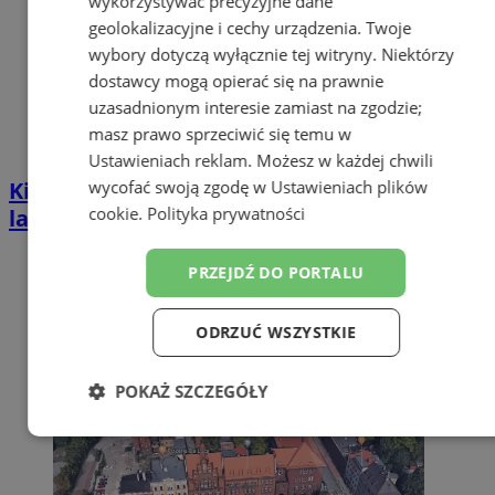
wykorzystywać precyzyjne dane
geolokalizacyjne i cechy urządzenia. Twoje
wybory dotyczą wyłącznie tej witryny. Niektórzy
dostawcy mogą opierać się na prawnie
uzasadnionym interesie zamiast na zgodzie;
masz prawo sprzeciwić się temu w
Ustawieniach reklam
. Możesz w każdej chwili
wycofać swoją zgodę w
Ustawieniach plików
Kierował BMW mimo zakazu sądowego. 57-
cookie
.
Polityka prywatności
latek zatrzymany w Zabrzu
PRZEJDŹ DO PORTALU
ODRZUĆ WSZYSTKIE
POKAŻ SZCZEGÓŁY
Niezbędne
Wydajność
Targetowanie