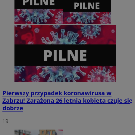
VISITOR_PRIVACY_METADATA
5 miesięcy 4
YouTube
tygodnie
.youtube.com
Pierwszy przypadek koronawirusa w
Zabrzu! Zarażona 26 letnia kobieta czuje się
dobrze
19