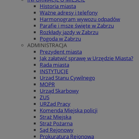
Historia miasta
Ważne adresy i telefony
Harmonogram wywozu odpadów
Parafie i msze święte w Zabrzu
Rozkłady jazdy w Zabrzu
Pogoda w Zabrzu
ADMINISTRACJA
Prezydent miasta
Jak załatwić sprawę w Urzędzie Miasta?
Rada miasta
INSTYTUCJE
Urząd Stanu Cywilnego
MOPR
Urząd Skarbowy
ZUS
URZąd Pracy
Komenda Miejska policji
Straż Miejska
Straż Pożarna
Sąd Rejonowy
Prokuratura Rejonowa