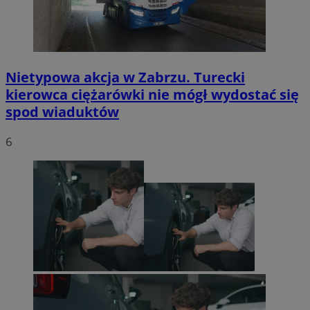
Nietypowa akcja w Zabrzu. Turecki
kierowca ciężarówki nie mógł wydostać się
spod wiaduktów
6