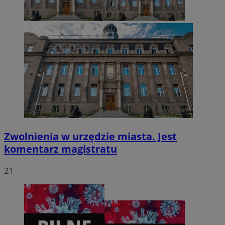
CookieScriptConsent
4 tygodnie 2 dni
CookieScript
zabrze.com.pl
Zwolnienia w urzędzie miasta. Jest
komentarz magistratu
21