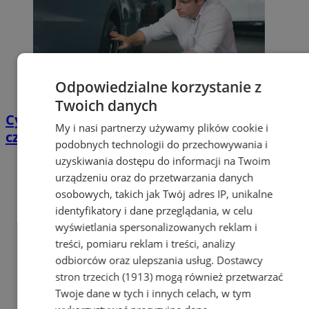
Odpowiedzialne korzystanie z
Twoich danych
Cyfrowy przegląd przedtrasowy: co mówią
My i nasi partnerzy używamy plików cookie i
czujniki TPMS i diagnostyka pokładowa?
podobnych technologii do przechowywania i
uzyskiwania dostępu do informacji na Twoim
urządzeniu oraz do przetwarzania danych
osobowych, takich jak Twój adres IP, unikalne
identyfikatory i dane przeglądania, w celu
wyświetlania spersonalizowanych reklam i
treści, pomiaru reklam i treści, analizy
odbiorców oraz ulepszania usług.
Dostawcy
stron trzecich (1913)
mogą również przetwarzać
Twoje dane w tych i innych celach, w tym