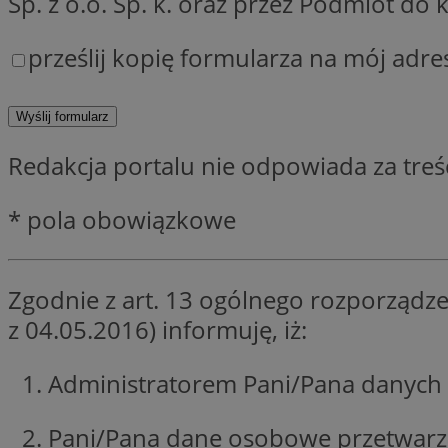
Sp. z o.o. Sp. k. oraz przez Podmiot d
SessID
QeSessID
prześlij kopię formularza na mój adre
MvSessID
__cf_bm
Redakcja portalu nie odpowiada za tre
__cf_bm
* pola obowiązkowe
CookieScriptConse
Zgodnie z art. 13 ogólnego rozporządze
VISITOR_PRIVACY_
z 04.05.2016) informuję, iż:
Administratorem Pani/Pana danych 
Pani/Pana dane osobowe przetwarzan