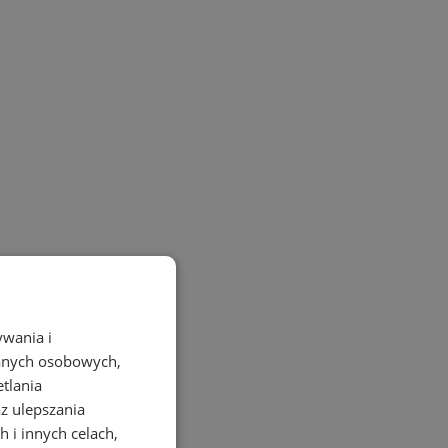
ków
ywania i
danych osobowych,
etlania
az ulepszania
 i innych celach,