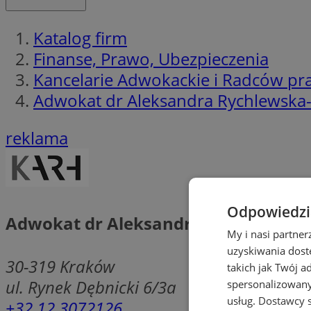
Katalog firm
Finanse, Prawo, Ubezpieczenia
Kancelarie Adwokackie i Radców p
Adwokat dr Aleksandra Rychlewska-
reklama
Odpowiedzia
Adwokat dr Aleksandra Rychlewska-
My i nasi partne
uzyskiwania dost
30-319
Kraków
takich jak Twój a
ul. Rynek Dębnicki 6/3a
spersonalizowanyc
usług.
Dostawcy s
+32 12 3072126