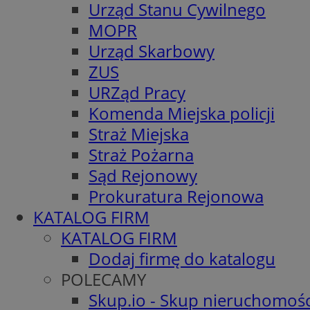
Urząd Stanu Cywilnego
MOPR
Urząd Skarbowy
ZUS
URZąd Pracy
Komenda Miejska policji
Straż Miejska
Straż Pożarna
Sąd Rejonowy
Prokuratura Rejonowa
KATALOG FIRM
KATALOG FIRM
Dodaj firmę do katalogu
POLECAMY
Skup.io - Skup nieruchomośc