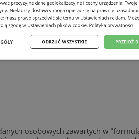
wać precyzyjne dane geolokalizacyjne i cechy urządzenia. Twoje
tryny. Niektórzy dostawcy mogą opierać się na prawnie uzasadnio
ie; masz prawo sprzeciwić się temu w
Ustawieniach reklam
. Może
woją zgodę w
Ustawieniach plików cookie
.
Polityka prywatności
EGÓŁY
ODRZUĆ WSZYSTKIE
PRZEJDŹ 
Wydajność
Targetowanie
Funkcjonalność
Ni
ezbędne
Wydajność
Targetowanie
Funkcjonalność
Niesklasyfikow
ie umożliwiają korzystanie z podstawowych funkcji strony internetowej, takich jak log
Bez niezbędnych plików cookie nie można prawidłowo korzystać ze strony internetowe
 danych osobowych zawartych w "formula
Provider
/
Okres
Opis
Domena
przechowywania