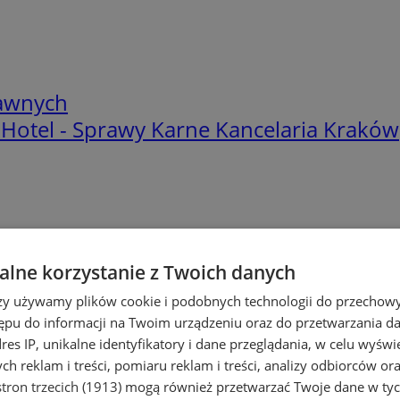
rawnych
Hotel - Sprawy Karne Kancelaria Kraków
lne korzystanie z Twoich danych
Hotel – Sprawy Karne Kancelaria Kra
rzy używamy plików cookie i podobnych technologii do przechow
ępu do informacji na Twoim urządzeniu oraz do przetwarzania 
dres IP, unikalne identyfikatory i dane przeglądania, w celu wyświ
h reklam i treści, pomiaru reklam i treści, analizy odbiorców or
tron trzecich (1913)
mogą również przetwarzać Twoje dane w tych