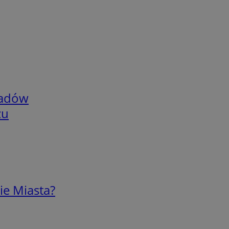
adów
zu
ie Miasta?