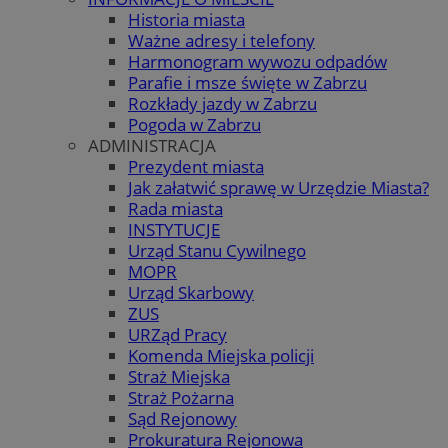
Historia miasta
Ważne adresy i telefony
Harmonogram wywozu odpadów
Parafie i msze święte w Zabrzu
Rozkłady jazdy w Zabrzu
Pogoda w Zabrzu
ADMINISTRACJA
Prezydent miasta
Jak załatwić sprawę w Urzędzie Miasta?
Rada miasta
INSTYTUCJE
Urząd Stanu Cywilnego
MOPR
Urząd Skarbowy
ZUS
URZąd Pracy
Komenda Miejska policji
Straż Miejska
Straż Pożarna
Sąd Rejonowy
Prokuratura Rejonowa