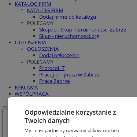
KATALOG FIRM
KATALOG FIRM
Dodaj firmę do katalogu
POLECAMY
Skup.io - Skup nieruchomości Zabrze
Skup - nieruchomosci.org
OGŁOSZENIA
OGŁOSZENIA
Dodaj ogłoszenie
POLECAMY
Protocol IT
Pracuj.pl - praca w Zabrzu
Praca Zabrze
REKLAMA
WSPÓŁPRACA
Odpowiedzialne korzystanie z
Twoich danych
My i nasi partnerzy używamy plików cookie i