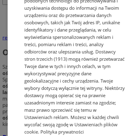
podobnych technologii do przechowywania i
uzyskiwania dostępu do informacji na Twoim
Katalog firm
urządzeniu oraz do przetwarzania danych
Dom i Budownictwo
osobowych, takich jak Twój adres IP, unikalne
Oświetlenie, lampy
identyfikatory i dane przeglądania, w celu
wyświetlania spersonalizowanych reklam i
reklama
treści, pomiaru reklam i treści, analizy
Oświetlenie, lampy
odbiorców oraz ulepszania usług.
Dostawcy
stron trzecich (1913)
mogą również przetwarzać
Twoje dane w tych i innych celach, w tym
Szukasz oryginalnej
lampy
? Chcesz mieć nietuzinkowe
oświetlenie
, które nada przestrzeni charakteru?
wykorzystywać precyzyjne dane
Sprawdź firmy specjalizujące się w sprzedaży
geolokalizacyjne i cechy urządzenia. Twoje
oświetlenia
w Zabrzu. Sprawdź najmodniejsze wzory
wybory dotyczą wyłącznie tej witryny. Niektórzy
lamp
. Dowiedz się, gdzie w pobliżu Zabrza znaleźć
dostawcy mogą opierać się na prawnie
m.in. lampy, żarówki, akcesoria elektryczne, taśmy i
uzasadnionym interesie zamiast na zgodzie;
paski LED oraz przewody. Poznaj najlepsze
masz prawo sprzeciwić się temu w
przedsiębiorstwa w mieście Zabrze, gdzie zamówisz
Ustawieniach reklam
. Możesz w każdej chwili
oświetlenie techniczne
, lampy ogrodowe, żyrandole,
kinkiety i wiele więcej.
wycofać swoją zgodę w
Ustawieniach plików
cookie
.
Polityka prywatności