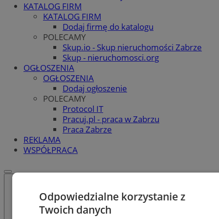
KATALOG FIRM
KATALOG FIRM
Dodaj firmę do katalogu
POLECAMY
Skup.io - Skup nieruchomości Zabrze
Skup - nieruchomosci.org
OGŁOSZENIA
OGŁOSZENIA
Dodaj ogłoszenie
POLECAMY
Protocol IT
Pracuj.pl - praca w Zabrzu
Praca Zabrze
REKLAMA
WSPÓŁPRACA
Odpowiedzialne korzystanie z
Twoich danych