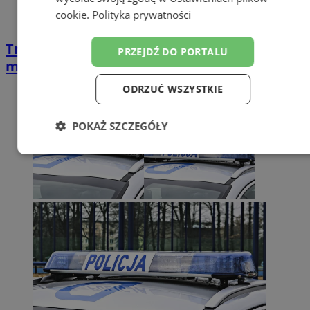
cookie
.
Polityka prywatności
Tragedia w Zabrzu! Mężczyzna znaleziony
PRZEJDŹ DO PORTALU
martwy na trawie
ODRZUĆ WSZYSTKIE
POKAŻ SZCZEGÓŁY
Niezbędne
Wydajność
Targetowanie
Funkcjonalność
Niesklasyfikowane
Niezbędne
Wydajność
Targetowanie