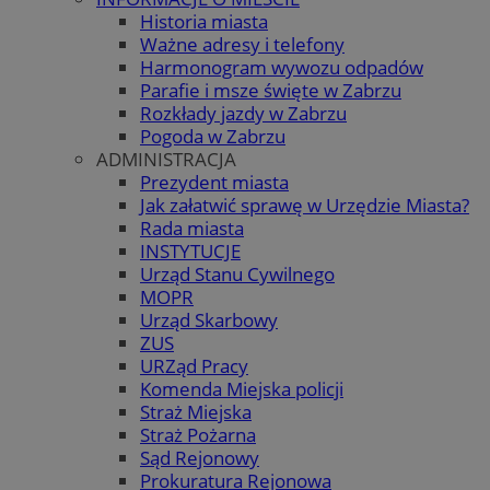
Historia miasta
Ważne adresy i telefony
Harmonogram wywozu odpadów
Parafie i msze święte w Zabrzu
Rozkłady jazdy w Zabrzu
Pogoda w Zabrzu
ADMINISTRACJA
Prezydent miasta
Jak załatwić sprawę w Urzędzie Miasta?
Rada miasta
INSTYTUCJE
Urząd Stanu Cywilnego
MOPR
Urząd Skarbowy
ZUS
URZąd Pracy
Komenda Miejska policji
Straż Miejska
Straż Pożarna
Sąd Rejonowy
Prokuratura Rejonowa