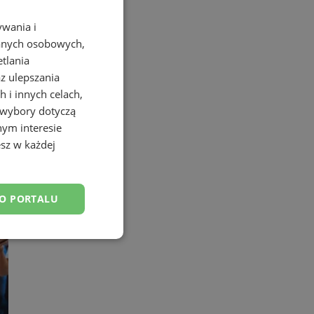
ywania i
danych osobowych,
etlania
az ulepszania
 i innych celach,
 wybory dotyczą
nym interesie
sz w każdej
DO PORTALU
esklasyfikowane