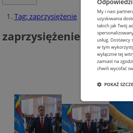
Odpowiedzia
My i nasi partne
Tag: zaprzysiężenie
uzyskiwania dost
takich jak Twój a
zaprzysiężenie (3)
spersonalizowanyc
usług.
Dostawcy s
w tym wykorzysty
wyłącznie tej wi
zamiast na zgodz
chwili wycofać s
POKAŻ SZCZ
Niezbędne