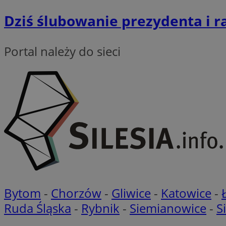
test_cookie
Dziś ślubowanie prezydenta i r
_ga_NBM6HFESG6
_fbp
OAID
Portal należy do sieci
MR
_ga
MUID
__Secure-
ROLLOUT_TOKEN
ustat_gid
Bytom
-
Chorzów
-
Gliwice
-
Katowice
-
IDE
Ruda Śląska
-
Rybnik
-
Siemianowice
-
S
_clsk