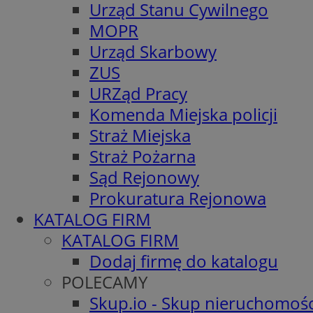
Urząd Stanu Cywilnego
MOPR
Urząd Skarbowy
ZUS
URZąd Pracy
Komenda Miejska policji
Straż Miejska
Straż Pożarna
Sąd Rejonowy
Prokuratura Rejonowa
KATALOG FIRM
KATALOG FIRM
Dodaj firmę do katalogu
POLECAMY
Skup.io - Skup nieruchomośc