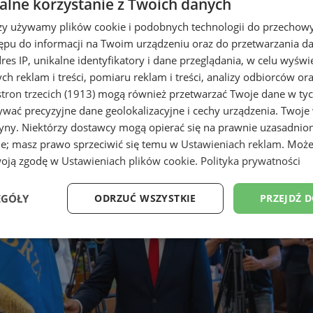
lne korzystanie z Twoich danych
rzy używamy plików cookie i podobnych technologii do przechow
ępu do informacji na Twoim urządzeniu oraz do przetwarzania 
dres IP, unikalne identyfikatory i dane przeglądania, w celu wyświ
h reklam i treści, pomiaru reklam i treści, analizy odbiorców or
tron trzecich (1913)
mogą również przetwarzać Twoje dane w tych
wać precyzyjne dane geolokalizacyjne i cechy urządzenia. Twoje
tryny. Niektórzy dostawcy mogą opierać się na prawnie uzasadnio
ie; masz prawo sprzeciwić się temu w
Ustawieniach reklam
. Może
woją zgodę w
Ustawieniach plików cookie
.
Polityka prywatności
EGÓŁY
ODRZUĆ WSZYSTKIE
PRZEJDŹ 
Wydajność
Targetowanie
Funkcjonalność
Ni