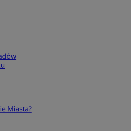
adów
zu
ie Miasta?