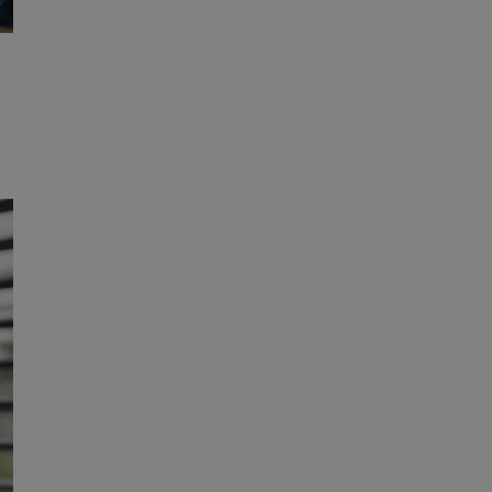
ane
owanie użytkownika i
j.
ator sesji.
ator sesji.
ator sesji.
 ludzi i botów. Jest
j, ponieważ
tów na temat
j.
 ludzi i botów. Jest
j, ponieważ
tów na temat
j.
usługę Cookie-
rencji dotyczących
est to konieczne,
działał poprawnie.