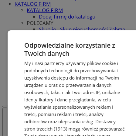
KATALOG FIRM
KATALOG FIRM
Dodaj firmę do katalogu
POLECAMY
Skup.io - Skup nieruchomości Zabrze
Skup - nieruchomosci.org
OGŁOSZENIA
Odpowiedzialne korzystanie z
OGŁOSZENIA
Twoich danych
Dodaj ogłoszenie
POLECAMY
My i nasi partnerzy używamy plików cookie i
Protocol IT
podobnych technologii do przechowywania i
Pracuj.pl - praca w Zabrzu
uzyskiwania dostępu do informacji na Twoim
Praca Zabrze
urządzeniu oraz do przetwarzania danych
REKLAMA
osobowych, takich jak Twój adres IP, unikalne
WSPÓŁPRACA
identyfikatory i dane przeglądania, w celu
wyświetlania spersonalizowanych reklam i
treści, pomiaru reklam i treści, analizy
odbiorców oraz ulepszania usług.
Dostawcy
stron trzecich (1913)
mogą również przetwarzać
Twoje dane w tych i innych celach, w tym