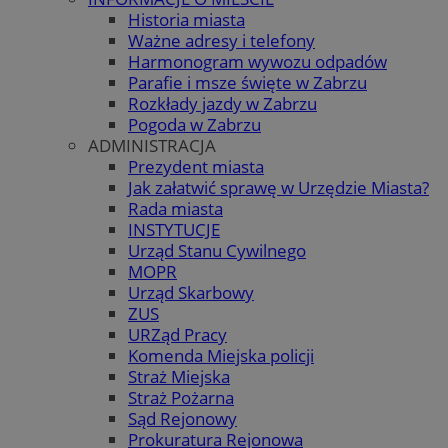
Historia miasta
Ważne adresy i telefony
Harmonogram wywozu odpadów
Parafie i msze święte w Zabrzu
Rozkłady jazdy w Zabrzu
Pogoda w Zabrzu
ADMINISTRACJA
Prezydent miasta
Jak załatwić sprawę w Urzędzie Miasta?
Rada miasta
INSTYTUCJE
Urząd Stanu Cywilnego
MOPR
Urząd Skarbowy
ZUS
URZąd Pracy
Komenda Miejska policji
Straż Miejska
Straż Pożarna
Sąd Rejonowy
Prokuratura Rejonowa