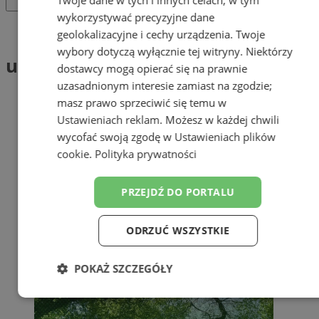
wykorzystywać precyzyjne dane
Tag: utrzymanie zieleni
geolokalizacyjne i cechy urządzenia. Twoje
wybory dotyczą wyłącznie tej witryny. Niektórzy
utrzymanie zieleni (1)
dostawcy mogą opierać się na prawnie
uzasadnionym interesie zamiast na zgodzie;
masz prawo sprzeciwić się temu w
Ustawieniach reklam
. Możesz w każdej chwili
wycofać swoją zgodę w
Ustawieniach plików
cookie
.
Polityka prywatności
PRZEJDŹ DO PORTALU
ODRZUĆ WSZYSTKIE
POKAŻ SZCZEGÓŁY
Niezbędne
Wydajność
Targetowanie