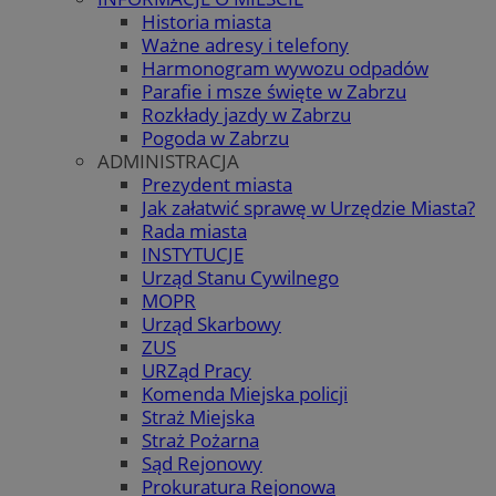
Historia miasta
Ważne adresy i telefony
Harmonogram wywozu odpadów
Parafie i msze święte w Zabrzu
Rozkłady jazdy w Zabrzu
Pogoda w Zabrzu
ADMINISTRACJA
Prezydent miasta
Jak załatwić sprawę w Urzędzie Miasta?
Rada miasta
INSTYTUCJE
Urząd Stanu Cywilnego
MOPR
Urząd Skarbowy
ZUS
URZąd Pracy
Komenda Miejska policji
Straż Miejska
Straż Pożarna
Sąd Rejonowy
Prokuratura Rejonowa