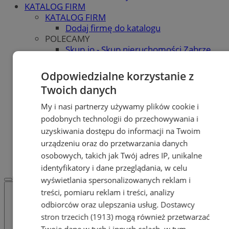
KATALOG FIRM
KATALOG FIRM
Dodaj firmę do katalogu
POLECAMY
Skup.io - Skup nieruchomości Zabrze
Skup - nieruchomosci.org
OGŁOSZENIA
Odpowiedzialne korzystanie z
OGŁOSZENIA
Twoich danych
Dodaj ogłoszenie
POLECAMY
My i nasi partnerzy używamy plików cookie i
Protocol IT
podobnych technologii do przechowywania i
Pracuj.pl - praca w Zabrzu
uzyskiwania dostępu do informacji na Twoim
Praca Zabrze
urządzeniu oraz do przetwarzania danych
REKLAMA
osobowych, takich jak Twój adres IP, unikalne
WSPÓŁPRACA
identyfikatory i dane przeglądania, w celu
wyświetlania spersonalizowanych reklam i
treści, pomiaru reklam i treści, analizy
odbiorców oraz ulepszania usług.
Dostawcy
stron trzecich (1913)
mogą również przetwarzać
Twoje dane w tych i innych celach, w tym