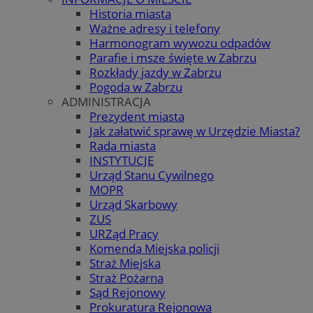
Historia miasta
Ważne adresy i telefony
Harmonogram wywozu odpadów
Parafie i msze święte w Zabrzu
Rozkłady jazdy w Zabrzu
Pogoda w Zabrzu
ADMINISTRACJA
Prezydent miasta
Jak załatwić sprawę w Urzędzie Miasta?
Rada miasta
INSTYTUCJE
Urząd Stanu Cywilnego
MOPR
Urząd Skarbowy
ZUS
URZąd Pracy
Komenda Miejska policji
Straż Miejska
Straż Pożarna
Sąd Rejonowy
Prokuratura Rejonowa