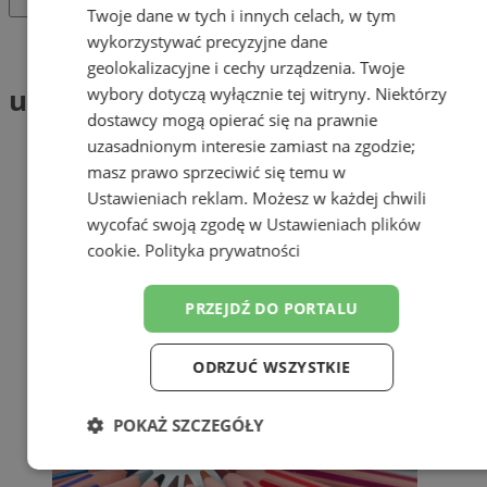
Twoje dane w tych i innych celach, w tym
wykorzystywać precyzyjne dane
Tag: ubezpieczenie szkolne
geolokalizacyjne i cechy urządzenia. Twoje
ubezpieczenie szkolne (1)
wybory dotyczą wyłącznie tej witryny. Niektórzy
dostawcy mogą opierać się na prawnie
uzasadnionym interesie zamiast na zgodzie;
masz prawo sprzeciwić się temu w
Ustawieniach reklam
. Możesz w każdej chwili
wycofać swoją zgodę w
Ustawieniach plików
cookie
.
Polityka prywatności
PRZEJDŹ DO PORTALU
ODRZUĆ WSZYSTKIE
POKAŻ SZCZEGÓŁY
Niezbędne
Wydajność
Targetowanie