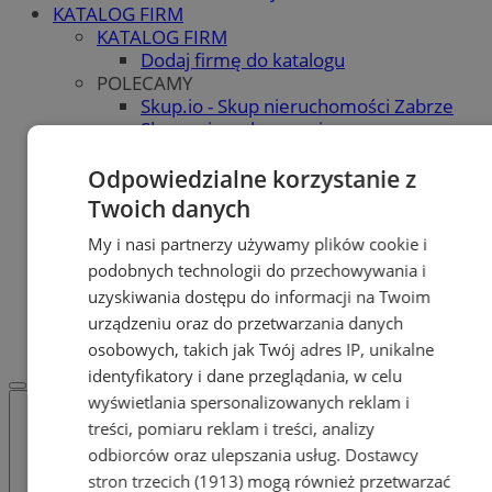
KATALOG FIRM
KATALOG FIRM
Dodaj firmę do katalogu
POLECAMY
Skup.io - Skup nieruchomości Zabrze
Skup - nieruchomosci.org
OGŁOSZENIA
OGŁOSZENIA
Odpowiedzialne korzystanie z
Dodaj ogłoszenie
Twoich danych
POLECAMY
Protocol IT
My i nasi partnerzy używamy plików cookie i
Pracuj.pl - praca w Zabrzu
podobnych technologii do przechowywania i
Praca Zabrze
uzyskiwania dostępu do informacji na Twoim
REKLAMA
urządzeniu oraz do przetwarzania danych
WSPÓŁPRACA
osobowych, takich jak Twój adres IP, unikalne
identyfikatory i dane przeglądania, w celu
wyświetlania spersonalizowanych reklam i
treści, pomiaru reklam i treści, analizy
odbiorców oraz ulepszania usług.
Dostawcy
stron trzecich (1913)
mogą również przetwarzać