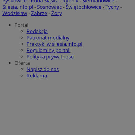
Pyskowice
-
Ruda Śląska
-
Rybnik
-
Siemianowice
-
Silesia.info.pl
-
Sosnowiec
-
Świętochłowice
-
Tychy
-
QeSessID
zabrze.com.pl
1 rok
Wodzisław
-
Zabrze
-
Żory
Portal
MvSessID
zabrze.com.pl
1 rok
Redakcja
Patronat medialny
Praktyki w silesia.info.pl
Regulaminy portali
__cf_bm
29 minut 53
Cloudflare
sekundy
Inc.
Polityka prywatności
.x.com
Oferta
Napisz do nas
Reklama
Google Privacy
__cf_bm
29 minut 55
Cloudflare
Policy
sekund
Inc.