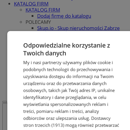
KATALOG FIRM
KATALOG FIRM
Dodaj firmę do katalogu
POLECAMY
Skup.io - Skup nieruchomości Zabrze
Skup - nieruchomosci.org
OGŁOSZENIA
Odpowiedzialne korzystanie z
OGŁOSZENIA
Twoich danych
Dodaj ogłoszenie
POLECAMY
My i nasi partnerzy używamy plików cookie i
Protocol IT
podobnych technologii do przechowywania i
Pracuj.pl - praca w Zabrzu
uzyskiwania dostępu do informacji na Twoim
Praca Zabrze
REKLAMA
urządzeniu oraz do przetwarzania danych
WSPÓŁPRACA
osobowych, takich jak Twój adres IP, unikalne
identyfikatory i dane przeglądania, w celu
wyświetlania spersonalizowanych reklam i
treści, pomiaru reklam i treści, analizy
odbiorców oraz ulepszania usług.
Dostawcy
stron trzecich (1913)
mogą również przetwarzać