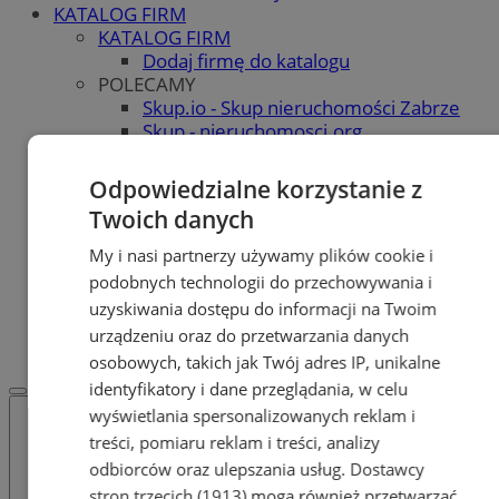
KATALOG FIRM
KATALOG FIRM
Dodaj firmę do katalogu
POLECAMY
Skup.io - Skup nieruchomości Zabrze
Skup - nieruchomosci.org
OGŁOSZENIA
OGŁOSZENIA
Odpowiedzialne korzystanie z
Dodaj ogłoszenie
Twoich danych
POLECAMY
Protocol IT
My i nasi partnerzy używamy plików cookie i
Pracuj.pl - praca w Zabrzu
podobnych technologii do przechowywania i
Praca Zabrze
uzyskiwania dostępu do informacji na Twoim
REKLAMA
urządzeniu oraz do przetwarzania danych
WSPÓŁPRACA
osobowych, takich jak Twój adres IP, unikalne
identyfikatory i dane przeglądania, w celu
wyświetlania spersonalizowanych reklam i
treści, pomiaru reklam i treści, analizy
odbiorców oraz ulepszania usług.
Dostawcy
stron trzecich (1913)
mogą również przetwarzać