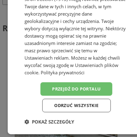
Twoje dane w tych i innych celach, w tym
Tag: Rada Dzielnicy Mikulczyce
wykorzystywać precyzyjne dane
geolokalizacyjne i cechy urządzenia. Twoje
Rada Dzielnicy Mikulczyce (1)
wybory dotyczą wyłącznie tej witryny. Niektórzy
dostawcy mogą opierać się na prawnie
uzasadnionym interesie zamiast na zgodzie;
masz prawo sprzeciwić się temu w
Ustawieniach reklam
. Możesz w każdej chwili
wycofać swoją zgodę w
Ustawieniach plików
cookie
.
Polityka prywatności
PRZEJDŹ DO PORTALU
ODRZUĆ WSZYSTKIE
POKAŻ SZCZEGÓŁY
Niezbędne
Wydajność
Targetowanie