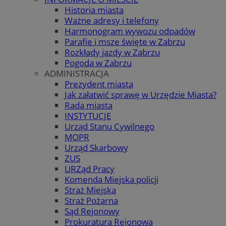
Historia miasta
Ważne adresy i telefony
Harmonogram wywozu odpadów
Parafie i msze święte w Zabrzu
Rozkłady jazdy w Zabrzu
Pogoda w Zabrzu
ADMINISTRACJA
Prezydent miasta
Jak załatwić sprawę w Urzędzie Miasta?
Rada miasta
INSTYTUCJE
Urząd Stanu Cywilnego
MOPR
Urząd Skarbowy
ZUS
URZąd Pracy
Komenda Miejska policji
Straż Miejska
Straż Pożarna
Sąd Rejonowy
Prokuratura Rejonowa