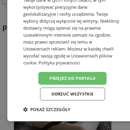
wykorzystywać precyzyjne dane
Tag: przerwa w dostawie energii
geolokalizacyjne i cechy urządzenia. Twoje
wybory dotyczą wyłącznie tej witryny. Niektórzy
przerwa w dostawie energii (1)
dostawcy mogą opierać się na prawnie
uzasadnionym interesie zamiast na zgodzie;
masz prawo sprzeciwić się temu w
Ustawieniach reklam
. Możesz w każdej chwili
wycofać swoją zgodę w
Ustawieniach plików
cookie
.
Polityka prywatności
PRZEJDŹ DO PORTALU
ODRZUĆ WSZYSTKIE
POKAŻ SZCZEGÓŁY
Niezbędne
Wydajność
Targetowanie