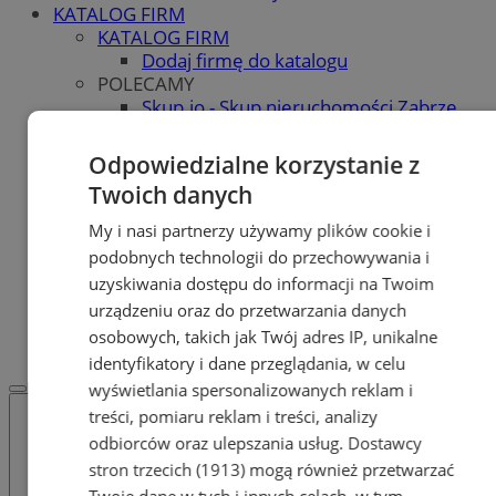
KATALOG FIRM
KATALOG FIRM
Dodaj firmę do katalogu
POLECAMY
Skup.io - Skup nieruchomości Zabrze
Skup - nieruchomosci.org
OGŁOSZENIA
Odpowiedzialne korzystanie z
OGŁOSZENIA
Twoich danych
Dodaj ogłoszenie
POLECAMY
My i nasi partnerzy używamy plików cookie i
Protocol IT
podobnych technologii do przechowywania i
Pracuj.pl - praca w Zabrzu
uzyskiwania dostępu do informacji na Twoim
Praca Zabrze
urządzeniu oraz do przetwarzania danych
REKLAMA
osobowych, takich jak Twój adres IP, unikalne
WSPÓŁPRACA
identyfikatory i dane przeglądania, w celu
wyświetlania spersonalizowanych reklam i
treści, pomiaru reklam i treści, analizy
odbiorców oraz ulepszania usług.
Dostawcy
stron trzecich (1913)
mogą również przetwarzać
Twoje dane w tych i innych celach, w tym