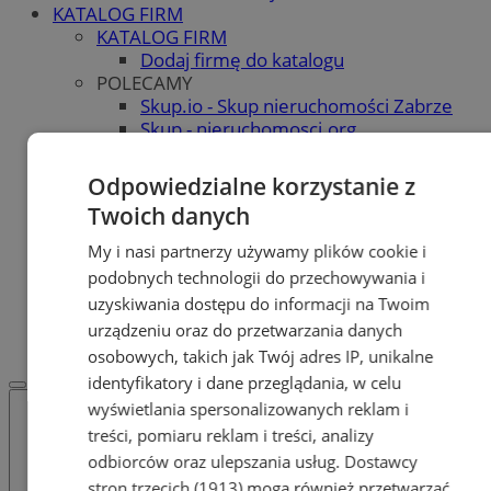
KATALOG FIRM
KATALOG FIRM
Dodaj firmę do katalogu
POLECAMY
Skup.io - Skup nieruchomości Zabrze
Skup - nieruchomosci.org
OGŁOSZENIA
OGŁOSZENIA
Odpowiedzialne korzystanie z
Dodaj ogłoszenie
Twoich danych
POLECAMY
Protocol IT
My i nasi partnerzy używamy plików cookie i
Pracuj.pl - praca w Zabrzu
podobnych technologii do przechowywania i
Praca Zabrze
uzyskiwania dostępu do informacji na Twoim
REKLAMA
urządzeniu oraz do przetwarzania danych
WSPÓŁPRACA
osobowych, takich jak Twój adres IP, unikalne
identyfikatory i dane przeglądania, w celu
wyświetlania spersonalizowanych reklam i
treści, pomiaru reklam i treści, analizy
odbiorców oraz ulepszania usług.
Dostawcy
stron trzecich (1913)
mogą również przetwarzać