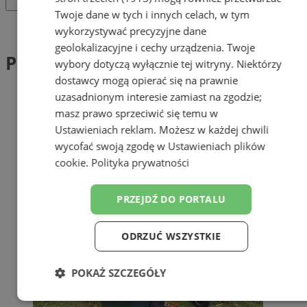
Twoje dane w tych i innych celach, w tym
Tag: PreZero Service Południe
wykorzystywać precyzyjne dane
geolokalizacyjne i cechy urządzenia. Twoje
PreZero Service Południe (1)
wybory dotyczą wyłącznie tej witryny. Niektórzy
dostawcy mogą opierać się na prawnie
uzasadnionym interesie zamiast na zgodzie;
masz prawo sprzeciwić się temu w
Ustawieniach reklam
. Możesz w każdej chwili
wycofać swoją zgodę w
Ustawieniach plików
cookie
.
Polityka prywatności
PRZEJDŹ DO PORTALU
ODRZUĆ WSZYSTKIE
POKAŻ SZCZEGÓŁY
Niezbędne
Wydajność
Targetowanie