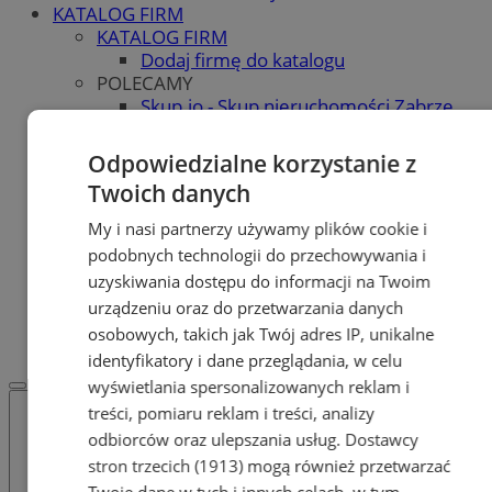
KATALOG FIRM
KATALOG FIRM
Dodaj firmę do katalogu
POLECAMY
Skup.io - Skup nieruchomości Zabrze
Skup - nieruchomosci.org
OGŁOSZENIA
Odpowiedzialne korzystanie z
OGŁOSZENIA
Twoich danych
Dodaj ogłoszenie
POLECAMY
My i nasi partnerzy używamy plików cookie i
Protocol IT
podobnych technologii do przechowywania i
Pracuj.pl - praca w Zabrzu
uzyskiwania dostępu do informacji na Twoim
Praca Zabrze
urządzeniu oraz do przetwarzania danych
REKLAMA
osobowych, takich jak Twój adres IP, unikalne
WSPÓŁPRACA
identyfikatory i dane przeglądania, w celu
wyświetlania spersonalizowanych reklam i
treści, pomiaru reklam i treści, analizy
odbiorców oraz ulepszania usług.
Dostawcy
stron trzecich (1913)
mogą również przetwarzać
Twoje dane w tych i innych celach, w tym