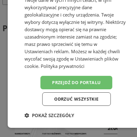
wykorzystywać precyzyjne dane
Tag: Podwieczorek z biznesem
geolokalizacyjne i cechy urządzenia. Twoje
wybory dotyczą wyłącznie tej witryny. Niektórzy
Podwieczorek z biznesem (1)
dostawcy mogą opierać się na prawnie
uzasadnionym interesie zamiast na zgodzie;
masz prawo sprzeciwić się temu w
Ustawieniach reklam
. Możesz w każdej chwili
wycofać swoją zgodę w
Ustawieniach plików
cookie
.
Polityka prywatności
PRZEJDŹ DO PORTALU
ODRZUĆ WSZYSTKIE
POKAŻ SZCZEGÓŁY
Niezbędne
Wydajność
Targetowanie