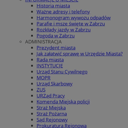
Historia miasta
Ważne adresy i telefony
Harmonogram wywozu odpadów
Parafie i msze święte w Zabrzu
Rozkłady jazdy w Zabrzu
Pogoda w Zabrzu
ADMINISTRACJA
Prezydent miasta
Jak załatwić sprawę w Urzędzie Miasta?
Rada miasta
INSTYTUCJE
Urząd Stanu Cywilnego
MOPR
Urząd Skarbowy
ZUS
URZąd Pracy
Komenda Miejska policji
Straż Miejska
Straż Pożarna
Sąd Rejonowy
Prokuratura Rejonowa