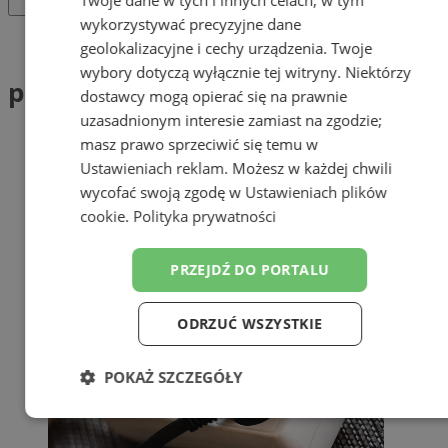
wykorzystywać precyzyjne dane
Tag: planowane wyłączenia
geolokalizacyjne i cechy urządzenia. Twoje
wybory dotyczą wyłącznie tej witryny. Niektórzy
planowane wyłączenia (1)
dostawcy mogą opierać się na prawnie
uzasadnionym interesie zamiast na zgodzie;
masz prawo sprzeciwić się temu w
Ustawieniach reklam
. Możesz w każdej chwili
wycofać swoją zgodę w
Ustawieniach plików
cookie
.
Polityka prywatności
PRZEJDŹ DO PORTALU
ODRZUĆ WSZYSTKIE
POKAŻ SZCZEGÓŁY
Niezbędne
Wydajność
Targetowanie