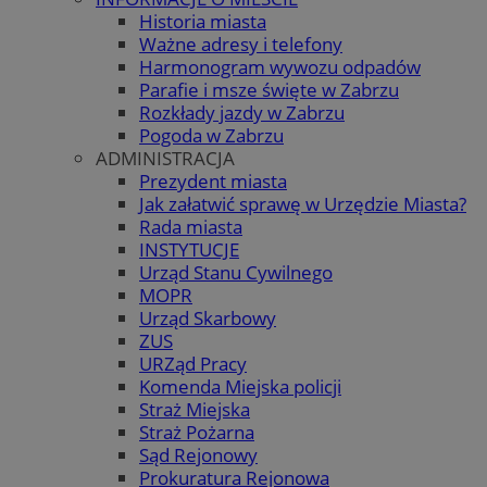
Historia miasta
Ważne adresy i telefony
Harmonogram wywozu odpadów
Parafie i msze święte w Zabrzu
Rozkłady jazdy w Zabrzu
Pogoda w Zabrzu
ADMINISTRACJA
Prezydent miasta
Jak załatwić sprawę w Urzędzie Miasta?
Rada miasta
INSTYTUCJE
Urząd Stanu Cywilnego
MOPR
Urząd Skarbowy
ZUS
URZąd Pracy
Komenda Miejska policji
Straż Miejska
Straż Pożarna
Sąd Rejonowy
Prokuratura Rejonowa