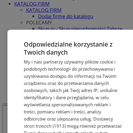
KATALOG FIRM
KATALOG FIRM
Dodaj firmę do katalogu
POLECAMY
Skup.io - Skup nieruchomości Zabrze
Skup - nieruchomosci.org
OGŁOSZENIA
Odpowiedzialne korzystanie z
OGŁOSZENIA
Twoich danych
Dodaj ogłoszenie
POLECAMY
My i nasi partnerzy używamy plików cookie i
Protocol IT
podobnych technologii do przechowywania i
Pracuj.pl - praca w Zabrzu
uzyskiwania dostępu do informacji na Twoim
Praca Zabrze
urządzeniu oraz do przetwarzania danych
REKLAMA
osobowych, takich jak Twój adres IP, unikalne
WSPÓŁPRACA
identyfikatory i dane przeglądania, w celu
wyświetlania spersonalizowanych reklam i
treści, pomiaru reklam i treści, analizy
odbiorców oraz ulepszania usług.
Dostawcy
stron trzecich (1913)
mogą również przetwarzać
Twoje dane w tych i innych celach, w tym