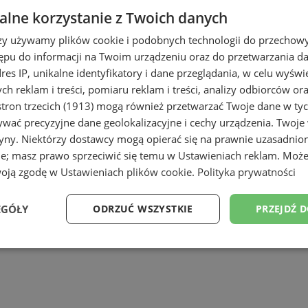
lne korzystanie z Twoich danych
rzy używamy plików cookie i podobnych technologii do przechow
ępu do informacji na Twoim urządzeniu oraz do przetwarzania 
dres IP, unikalne identyfikatory i dane przeglądania, w celu wyświ
h reklam i treści, pomiaru reklam i treści, analizy odbiorców or
tron trzecich (1913)
mogą również przetwarzać Twoje dane w tych
wać precyzyjne dane geolokalizacyjne i cechy urządzenia. Twoje
tryny. Niektórzy dostawcy mogą opierać się na prawnie uzasadnio
ie; masz prawo sprzeciwić się temu w
Ustawieniach reklam
. Może
woją zgodę w
Ustawieniach plików cookie
.
Polityka prywatności
EGÓŁY
ODRZUĆ WSZYSTKIE
PRZEJDŹ 
Wydajność
Targetowanie
Funkcjonalność
Ni