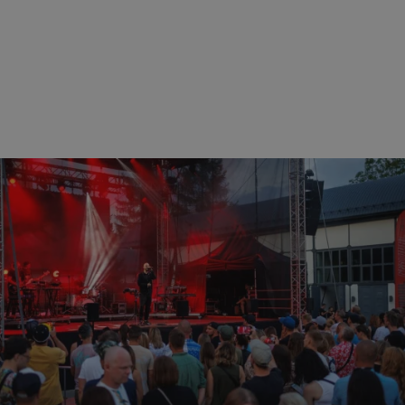
ezbędne
Wydajność
Targetowanie
Funkcjonalność
Niesklasyfikow
ie umożliwiają korzystanie z podstawowych funkcji strony internetowej, takich jak log
Bez niezbędnych plików cookie nie można prawidłowo korzystać ze strony internetowe
Provider
/
Okres
Opis
Domena
przechowywania
zabrze.com.pl
1 rok
Ten plik cookie przechowuje identyfik
zabrze.com.pl
1 rok
Ten plik cookie przechowuje identyfik
zabrze.com.pl
1 rok
Ten plik cookie przechowuje identyfik
29 minut 53
Ten plik cookie służy do rozróżniania
Cloudflare
sekundy
to korzystne dla strony internetowe
Inc.
umożliwia tworzenie ważnych rapor
.x.com
korzystania z jej witryny internetowe
29 minut 55
Ten plik cookie służy do rozróżniania
Cloudflare
sekund
to korzystne dla strony internetowe
Inc.
umożliwia tworzenie ważnych rapor
.twitter.com
korzystania z jej witryny internetowe
nt
4 tygodnie 2 dni
Ten plik cookie jest używany przez 
CookieScript
Script.com do zapamiętywania prefe
zabrze.com.pl
zgody użytkownika na pliki cookie. J