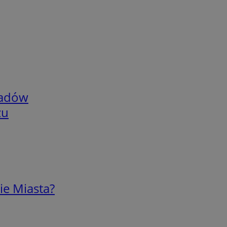
adów
zu
ie Miasta?