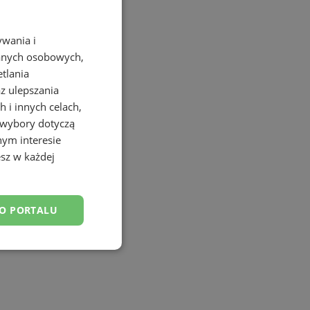
ywania i
danych osobowych,
etlania
az ulepszania
 i innych celach,
 wybory dotyczą
nym interesie
sz w każdej
DO PORTALU
esklasyfikowane