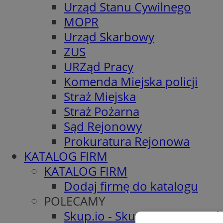
Urząd Stanu Cywilnego
MOPR
Urząd Skarbowy
ZUS
URZąd Pracy
Komenda Miejska policji
Straż Miejska
Straż Pożarna
Sąd Rejonowy
Prokuratura Rejonowa
KATALOG FIRM
KATALOG FIRM
Dodaj firmę do katalogu
POLECAMY
Skup.io - Skup nieruchomośc