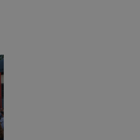
ane
owanie użytkownika i
j.
ator sesji.
ator sesji.
ator sesji.
 ludzi i botów. Jest
j, ponieważ
tów na temat
j.
 ludzi i botów. Jest
j, ponieważ
tów na temat
j.
usługę Cookie-
rencji dotyczących
est to konieczne,