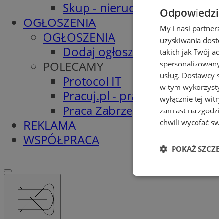
Skup - nieruchomosci.org
Odpowiedzia
OGŁOSZENIA
My i nasi partne
OGŁOSZENIA
uzyskiwania dost
Dodaj ogłoszenie
takich jak Twój a
POLECAMY
spersonalizowanyc
usług.
Dostawcy s
Protocol IT
w tym wykorzysty
Pracuj.pl - praca w Zabrzu
wyłącznie tej wi
Praca Zabrze
zamiast na zgodz
REKLAMA
chwili wycofać s
WSPÓŁPRACA
POKAŻ SZCZ
Niezbędne