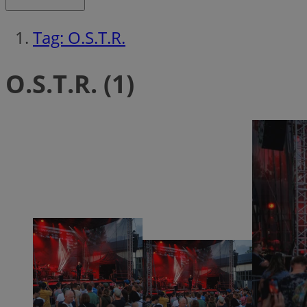
Tag: O.S.T.R.
Ni
Niezbędne pliki cook
O.S.T.R. (1)
zarządzanie kontem. 
Nazwa
SessID
QeSessID
MvSessID
__cf_bm
__cf_bm
CookieScriptConse