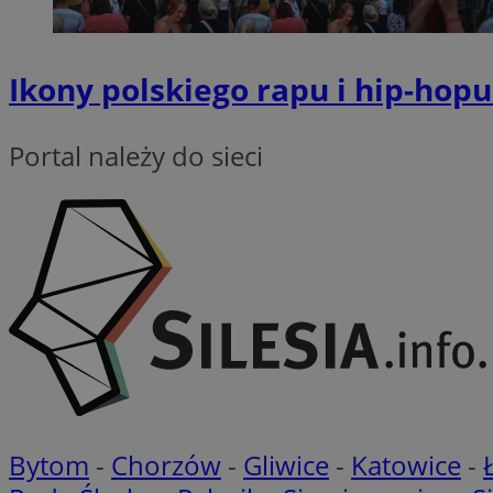
VISITOR_PRIVACY_
Ikony polskiego rapu i hip-hop
Portal należy do sieci
Nazwa
Nazwa
ustat_xq6z219uw9
Nazwa
__Secure-YNID
_clck
__gads
FCCDCF
MUID
__eoi
Bytom
-
Chorzów
-
Gliwice
-
Katowice
-
ANONCHK
_clsk