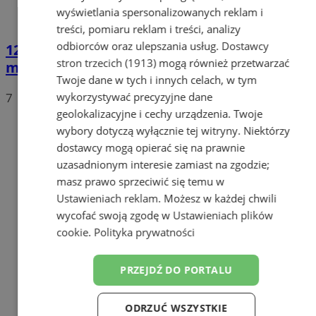
wyświetlania spersonalizowanych reklam i
treści, pomiaru reklam i treści, analizy
odbiorców oraz ulepszania usług.
Dostawcy
125-lecie Chóru Św. Cecylii – koncert pełen
stron trzecich (1913)
mogą również przetwarzać
magii i tradycji
Twoje dane w tych i innych celach, w tym
wykorzystywać precyzyjne dane
7
geolokalizacyjne i cechy urządzenia. Twoje
wybory dotyczą wyłącznie tej witryny. Niektórzy
dostawcy mogą opierać się na prawnie
uzasadnionym interesie zamiast na zgodzie;
masz prawo sprzeciwić się temu w
Ustawieniach reklam
. Możesz w każdej chwili
wycofać swoją zgodę w
Ustawieniach plików
cookie
.
Polityka prywatności
PRZEJDŹ DO PORTALU
ODRZUĆ WSZYSTKIE