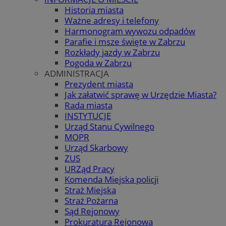
Historia miasta
Ważne adresy i telefony
Harmonogram wywozu odpadów
Parafie i msze święte w Zabrzu
Rozkłady jazdy w Zabrzu
Pogoda w Zabrzu
ADMINISTRACJA
Prezydent miasta
Jak załatwić sprawę w Urzędzie Miasta?
Rada miasta
INSTYTUCJE
Urząd Stanu Cywilnego
MOPR
Urząd Skarbowy
ZUS
URZąd Pracy
Komenda Miejska policji
Straż Miejska
Straż Pożarna
Sąd Rejonowy
Prokuratura Rejonowa