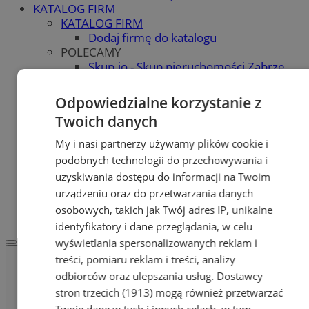
KATALOG FIRM
KATALOG FIRM
Dodaj firmę do katalogu
POLECAMY
Skup.io - Skup nieruchomości Zabrze
Skup - nieruchomosci.org
OGŁOSZENIA
Odpowiedzialne korzystanie z
OGŁOSZENIA
Twoich danych
Dodaj ogłoszenie
POLECAMY
My i nasi partnerzy używamy plików cookie i
Protocol IT
podobnych technologii do przechowywania i
Pracuj.pl - praca w Zabrzu
uzyskiwania dostępu do informacji na Twoim
Praca Zabrze
urządzeniu oraz do przetwarzania danych
REKLAMA
osobowych, takich jak Twój adres IP, unikalne
WSPÓŁPRACA
identyfikatory i dane przeglądania, w celu
wyświetlania spersonalizowanych reklam i
treści, pomiaru reklam i treści, analizy
odbiorców oraz ulepszania usług.
Dostawcy
stron trzecich (1913)
mogą również przetwarzać
Twoje dane w tych i innych celach, w tym