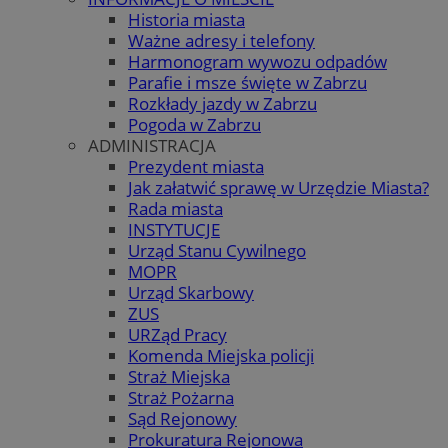
Historia miasta
Ważne adresy i telefony
Harmonogram wywozu odpadów
Parafie i msze święte w Zabrzu
Rozkłady jazdy w Zabrzu
Pogoda w Zabrzu
ADMINISTRACJA
Prezydent miasta
Jak załatwić sprawę w Urzędzie Miasta?
Rada miasta
INSTYTUCJE
Urząd Stanu Cywilnego
MOPR
Urząd Skarbowy
ZUS
URZąd Pracy
Komenda Miejska policji
Straż Miejska
Straż Pożarna
Sąd Rejonowy
Prokuratura Rejonowa