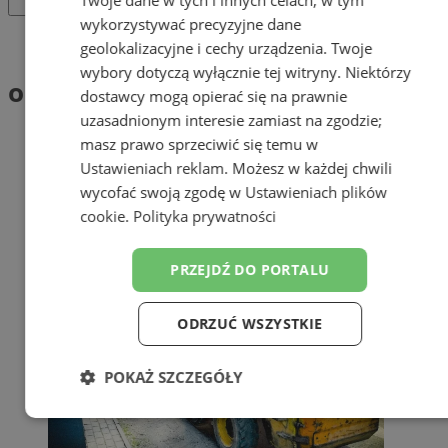
wykorzystywać precyzyjne dane
Tag: operator ładowarki
geolokalizacyjne i cechy urządzenia. Twoje
wybory dotyczą wyłącznie tej witryny. Niektórzy
operator ładowarki (1)
dostawcy mogą opierać się na prawnie
uzasadnionym interesie zamiast na zgodzie;
masz prawo sprzeciwić się temu w
Ustawieniach reklam
. Możesz w każdej chwili
wycofać swoją zgodę w
Ustawieniach plików
cookie
.
Polityka prywatności
PRZEJDŹ DO PORTALU
ODRZUĆ WSZYSTKIE
POKAŻ SZCZEGÓŁY
Niezbędne
Wydajność
Targetowanie