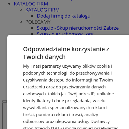
KATALOG FIRM
KATALOG FIRM
Dodaj firmę do katalogu
POLECAMY
Skup.io - Skup nieruchomości Zabrze
Skup - nieruchomosci.org
OGŁOSZENIA
OGŁOSZENIA
Odpowiedzialne korzystanie z
Dodaj ogłoszenie
Twoich danych
POLECAMY
Protocol IT
My i nasi partnerzy używamy plików cookie i
Pracuj.pl - praca w Zabrzu
podobnych technologii do przechowywania i
Praca Zabrze
uzyskiwania dostępu do informacji na Twoim
REKLAMA
urządzeniu oraz do przetwarzania danych
WSPÓŁPRACA
osobowych, takich jak Twój adres IP, unikalne
identyfikatory i dane przeglądania, w celu
wyświetlania spersonalizowanych reklam i
treści, pomiaru reklam i treści, analizy
odbiorców oraz ulepszania usług.
Dostawcy
stron trzecich (1913)
mogą również przetwarzać