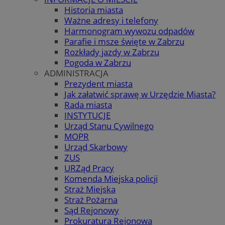
Historia miasta
Ważne adresy i telefony
Harmonogram wywozu odpadów
Parafie i msze święte w Zabrzu
Rozkłady jazdy w Zabrzu
Pogoda w Zabrzu
ADMINISTRACJA
Prezydent miasta
Jak załatwić sprawę w Urzędzie Miasta?
Rada miasta
INSTYTUCJE
Urząd Stanu Cywilnego
MOPR
Urząd Skarbowy
ZUS
URZąd Pracy
Komenda Miejska policji
Straż Miejska
Straż Pożarna
Sąd Rejonowy
Prokuratura Rejonowa