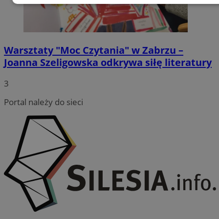
Niezbędne
Wydajność
Targetowanie
Funkcjonalność
Niesklasyfikowane
Warsztaty "Moc Czytania" w Zabrzu –
Joanna Szeligowska odkrywa siłę literatury
3
Portal należy do sieci
Niezbędne
Wydajność
Targetowanie
Funkcjonalność
Niesklasyfikowane
Niezbędne pliki cookie umożliwiają korzystanie z
podstawowych funkcji strony internetowej, takich jak
logowanie użytkownika i zarządzanie kontem. Bez
niezbędnych plików cookie nie można prawidłowo
korzystać ze strony internetowej.
Provider
/
Okres
Nazwa
Domena
przechowywania
SessID
zabrze.com.pl
1 rok