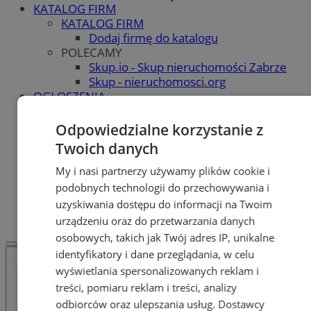
KATALOG FIRM
KATALOG FIRM
Dodaj firmę do katalogu
POLECAMY
Skup.io - Skup nieruchomości Zabrze
Skup - nieruchomosci.org
OGŁOSZENIA
OGŁOSZENIA
Dodaj ogłoszenie
Odpowiedzialne korzystanie z
POLECAMY
Twoich danych
Protocol IT
Pracuj.pl - praca w Zabrzu
My i nasi partnerzy używamy plików cookie i
Praca Zabrze
podobnych technologii do przechowywania i
REKLAMA
uzyskiwania dostępu do informacji na Twoim
WSPÓŁPRACA
urządzeniu oraz do przetwarzania danych
osobowych, takich jak Twój adres IP, unikalne
identyfikatory i dane przeglądania, w celu
wyświetlania spersonalizowanych reklam i
treści, pomiaru reklam i treści, analizy
odbiorców oraz ulepszania usług.
Dostawcy