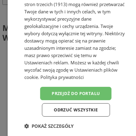
stron trzecich (1913)
mogą również przetwarzać
Twoje dane w tych i innych celach, w tym
Tag: Moc Czytania w Edukacji i Wychowaniu
wykorzystywać precyzyjne dane
Moc Czytania w Edukacji i
geolokalizacyjne i cechy urządzenia. Twoje
wybory dotyczą wyłącznie tej witryny. Niektórzy
Wychowaniu (1)
dostawcy mogą opierać się na prawnie
uzasadnionym interesie zamiast na zgodzie;
masz prawo sprzeciwić się temu w
Ustawieniach reklam
. Możesz w każdej chwili
wycofać swoją zgodę w
Ustawieniach plików
cookie
.
Polityka prywatności
PRZEJDŹ DO PORTALU
ODRZUĆ WSZYSTKIE
POKAŻ SZCZEGÓŁY