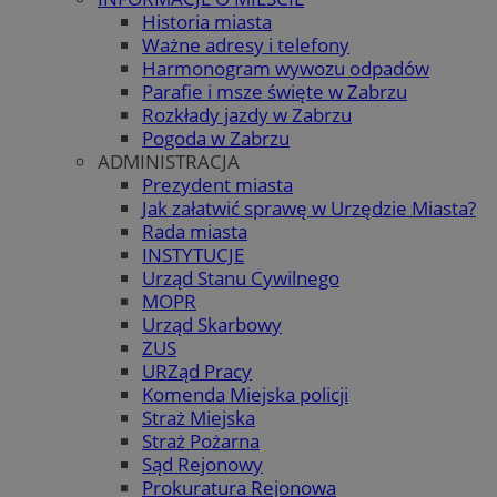
Historia miasta
Ważne adresy i telefony
Harmonogram wywozu odpadów
Parafie i msze święte w Zabrzu
Rozkłady jazdy w Zabrzu
Pogoda w Zabrzu
ADMINISTRACJA
Prezydent miasta
Jak załatwić sprawę w Urzędzie Miasta?
Rada miasta
INSTYTUCJE
Urząd Stanu Cywilnego
MOPR
Urząd Skarbowy
ZUS
URZąd Pracy
Komenda Miejska policji
Straż Miejska
Straż Pożarna
Sąd Rejonowy
Prokuratura Rejonowa