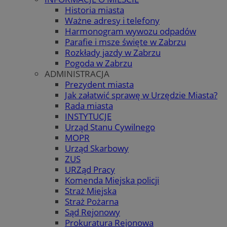
Historia miasta
Ważne adresy i telefony
Harmonogram wywozu odpadów
Parafie i msze święte w Zabrzu
Rozkłady jazdy w Zabrzu
Pogoda w Zabrzu
ADMINISTRACJA
Prezydent miasta
Jak załatwić sprawę w Urzędzie Miasta?
Rada miasta
INSTYTUCJE
Urząd Stanu Cywilnego
MOPR
Urząd Skarbowy
ZUS
URZąd Pracy
Komenda Miejska policji
Straż Miejska
Straż Pożarna
Sąd Rejonowy
Prokuratura Rejonowa