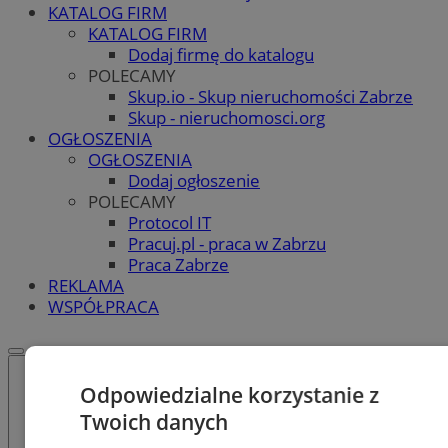
KATALOG FIRM
KATALOG FIRM
Dodaj firmę do katalogu
POLECAMY
Skup.io - Skup nieruchomości Zabrze
Skup - nieruchomosci.org
OGŁOSZENIA
OGŁOSZENIA
Dodaj ogłoszenie
POLECAMY
Protocol IT
Pracuj.pl - praca w Zabrzu
Praca Zabrze
REKLAMA
WSPÓŁPRACA
Odpowiedzialne korzystanie z
Twoich danych