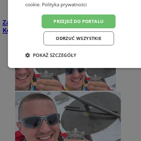
cookie
.
Polityka prywatności
Zabrzański policjant zdobył kolejne szczyty
PRZEJDŹ DO PORTALU
Korony Europy [GALERIA]
ODRZUĆ WSZYSTKIE
POKAŻ SZCZEGÓŁY
Niezbędne
Wydajność
Targetowanie
Funkcjonalność
Niesklasyfikowane
Niezbędne
Wydajność
Targetowanie