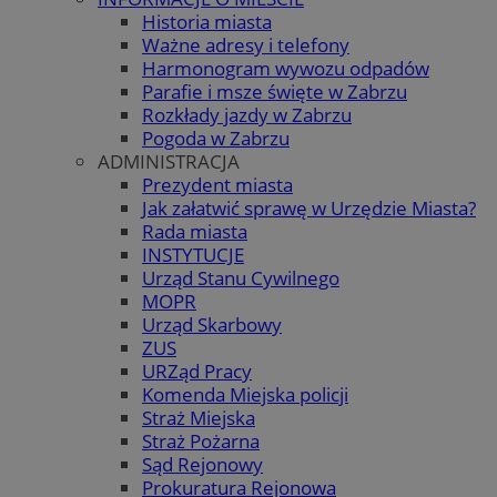
Historia miasta
Ważne adresy i telefony
Harmonogram wywozu odpadów
Parafie i msze święte w Zabrzu
Rozkłady jazdy w Zabrzu
Pogoda w Zabrzu
ADMINISTRACJA
Prezydent miasta
Jak załatwić sprawę w Urzędzie Miasta?
Rada miasta
INSTYTUCJE
Urząd Stanu Cywilnego
MOPR
Urząd Skarbowy
ZUS
URZąd Pracy
Komenda Miejska policji
Straż Miejska
Straż Pożarna
Sąd Rejonowy
Prokuratura Rejonowa