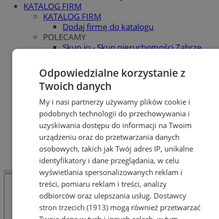
KATALOG FIRM
KATALOG FIRM
Dodaj firmę do katalogu
POLECAMY
Skup.io - Skup nieruchomości Zabrze
Skup - nieruchomosci.org
OGŁOSZENIA
Odpowiedzialne korzystanie z
OGŁOSZENIA
Twoich danych
Dodaj ogłoszenie
POLECAMY
My i nasi partnerzy używamy plików cookie i
Protocol IT
podobnych technologii do przechowywania i
Pracuj.pl - praca w Zabrzu
uzyskiwania dostępu do informacji na Twoim
Praca Zabrze
urządzeniu oraz do przetwarzania danych
REKLAMA
osobowych, takich jak Twój adres IP, unikalne
WSPÓŁPRACA
identyfikatory i dane przeglądania, w celu
wyświetlania spersonalizowanych reklam i
treści, pomiaru reklam i treści, analizy
odbiorców oraz ulepszania usług.
Dostawcy
stron trzecich (1913)
mogą również przetwarzać
Twoje dane w tych i innych celach, w tym