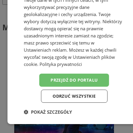
wykorzystywać precyzyjne dane
Tag: May Tango Festival
geolokalizacyjne i cechy urządzenia. Twoje
wybory dotyczą wyłącznie tej witryny. Niektórzy
May Tango Festival (1)
dostawcy mogą opierać się na prawnie
uzasadnionym interesie zamiast na zgodzie;
masz prawo sprzeciwić się temu w
Ustawieniach reklam
. Możesz w każdej chwili
wycofać swoją zgodę w
Ustawieniach plików
cookie
.
Polityka prywatności
PRZEJDŹ DO PORTALU
ODRZUĆ WSZYSTKIE
POKAŻ SZCZEGÓŁY
Niezbędne
Wydajność
Targetowanie