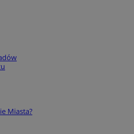
adów
zu
ie Miasta?