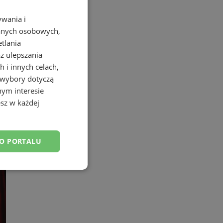
ywania i
danych osobowych,
etlania
az ulepszania
 i innych celach,
 wybory dotyczą
nym interesie
sz w każdej
DO PORTALU
esklasyfikowane