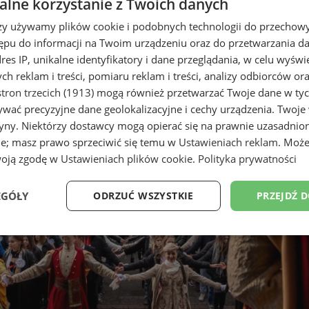
lne korzystanie z Twoich danych
rzy używamy plików cookie i podobnych technologii do przechow
ępu do informacji na Twoim urządzeniu oraz do przetwarzania 
dres IP, unikalne identyfikatory i dane przeglądania, w celu wyświ
h reklam i treści, pomiaru reklam i treści, analizy odbiorców or
tron trzecich (1913)
mogą również przetwarzać Twoje dane w tych
wać precyzyjne dane geolokalizacyjne i cechy urządzenia. Twoje
tryny. Niektórzy dostawcy mogą opierać się na prawnie uzasadnio
ie; masz prawo sprzeciwić się temu w
Ustawieniach reklam
. Może
woją zgodę w
Ustawieniach plików cookie
.
Polityka prywatności
EGÓŁY
ODRZUĆ WSZYSTKIE
PRZEJDŹ 
Wydajność
Targetowanie
Funkcjonalność
Ni