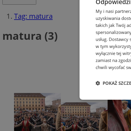
Odpowiedzia
My i nasi partne
Tag: matura
uzyskiwania dost
takich jak Twój a
matura (3)
spersonalizowanyc
usług.
Dostawcy s
w tym wykorzysty
wyłącznie tej wi
zamiast na zgodz
chwili wycofać s
POKAŻ SZCZ
Niezbędne