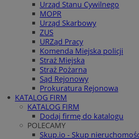
Urząd Stanu Cywilnego
MOPR
Urząd Skarbowy
ZUS
URZąd Pracy
Komenda Miejska policji
Straż Miejska
Straż Pożarna
Sąd Rejonowy
Prokuratura Rejonowa
KATALOG FIRM
KATALOG FIRM
Dodaj firmę do katalogu
POLECAMY
Skup.io - Skup nieruchomośc