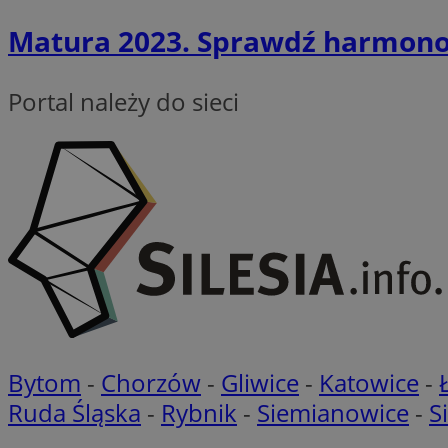
test_cookie
Matura 2023. Sprawdź harmon
_ga_NBM6HFESG6
_fbp
OAID
Portal należy do sieci
MR
_ga
MUID
__Secure-
ROLLOUT_TOKEN
ustat_gid
Bytom
-
Chorzów
-
Gliwice
-
Katowice
-
IDE
Ruda Śląska
-
Rybnik
-
Siemianowice
-
S
_clsk