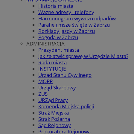
Historia miasta
Ważne adresy i telefony
Harmonogram wywozu odpadów
Parafie i msze święte w Zabrzu
Rozkłady jazdy w Zabrzu
Pogoda w Zabrzu
ADMINISTRACJA
Prezydent miasta
Jak załatwić sprawę w Urzędzie Miasta?
Rada miasta
INSTYTUCJE
Urząd Stanu Cywilnego
MOPR
Urząd Skarbowy
ZUS
URZąd Pracy
Komenda Miejska policji
Straż Miejska
Straż Pożarna
Sąd Rejonowy
Prokuratura Rejonowa