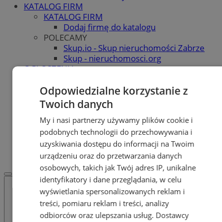
KATALOG FIRM
KATALOG FIRM
Dodaj firmę do katalogu
POLECAMY
Skup.io - Skup nieruchomości Zabrze
Skup - nieruchomosci.org
OGŁOSZENIA
OGŁOSZENIA
Dodaj ogłoszenie
Odpowiedzialne korzystanie z
POLECAMY
Twoich danych
Protocol IT
Pracuj.pl - praca w Zabrzu
My i nasi partnerzy używamy plików cookie i
Praca Zabrze
podobnych technologii do przechowywania i
REKLAMA
uzyskiwania dostępu do informacji na Twoim
WSPÓŁPRACA
urządzeniu oraz do przetwarzania danych
osobowych, takich jak Twój adres IP, unikalne
identyfikatory i dane przeglądania, w celu
wyświetlania spersonalizowanych reklam i
treści, pomiaru reklam i treści, analizy
odbiorców oraz ulepszania usług.
Dostawcy