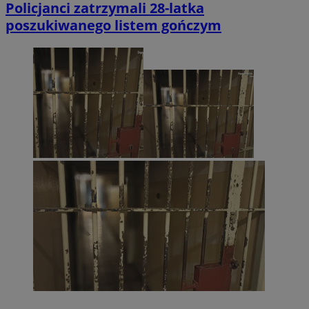
Policjanci zatrzymali 28-latka
poszukiwanego listem gończym