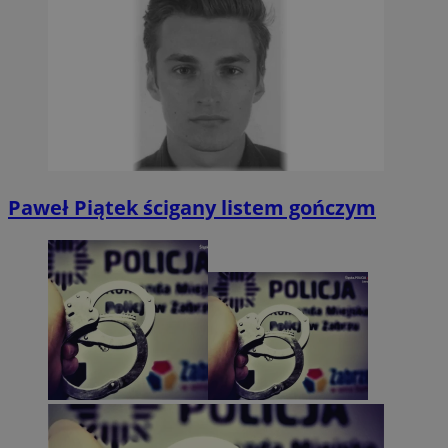
CookieScriptConsent
4 tygodnie 2 dni
CookieScript
zabrze.com.pl
Paweł Piątek ścigany listem gończym
VISITOR_PRIVACY_METADATA
5 miesięcy 4
YouTube
tygodnie
.youtube.com