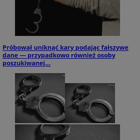
Próbował uniknąć kary podając fałszywe
dane — przypadkowo również osoby
poszukiwanej...