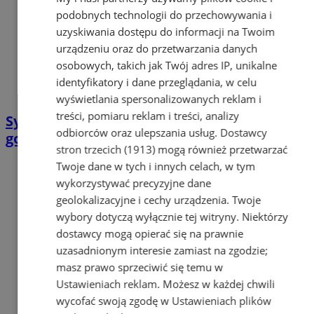
podobnych technologii do przechowywania i
uzyskiwania dostępu do informacji na Twoim
urządzeniu oraz do przetwarzania danych
osobowych, takich jak Twój adres IP, unikalne
identyfikatory i dane przeglądania, w celu
wyświetlania spersonalizowanych reklam i
treści, pomiaru reklam i treści, analizy
Sylwia Jonecek poszukiwana listem
odbiorców oraz ulepszania usług.
Dostawcy
gończym
stron trzecich (1913)
mogą również przetwarzać
Twoje dane w tych i innych celach, w tym
wykorzystywać precyzyjne dane
geolokalizacyjne i cechy urządzenia. Twoje
wybory dotyczą wyłącznie tej witryny. Niektórzy
dostawcy mogą opierać się na prawnie
uzasadnionym interesie zamiast na zgodzie;
masz prawo sprzeciwić się temu w
Ustawieniach reklam
. Możesz w każdej chwili
wycofać swoją zgodę w
Ustawieniach plików