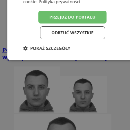
cookie
.
Polityka prywatności
PRZEJDŹ DO PORTALU
ODRZUĆ WSZYSTKIE
POKAŻ SZCZEGÓŁY
Poszukiwany listem gończym 31-latek
wpadł podczas interwencji domowej
Niezbędne
Wydajność
Targetowanie
Funkcjonalność
Niesklasyfikowane
Niezbędne
Wydajność
Targetowanie