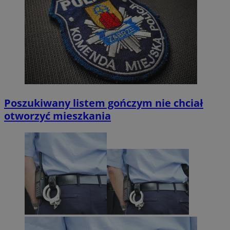
Poszukiwany listem gończym nie chciał
otworzyć mieszkania