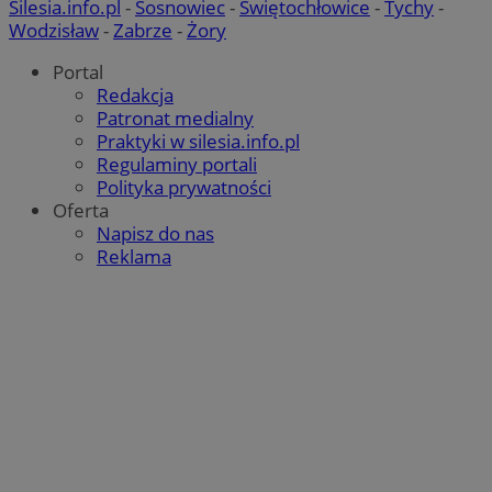
Silesia.info.pl
-
Sosnowiec
-
Świętochłowice
-
Tychy
-
Wodzisław
-
Zabrze
-
Żory
Portal
Redakcja
Patronat medialny
VISITOR_PRIVACY_METADATA
5 miesięcy 4
YouTube
Praktyki w silesia.info.pl
tygodnie
.youtube.com
Regulaminy portali
Polityka prywatności
Oferta
Napisz do nas
Reklama