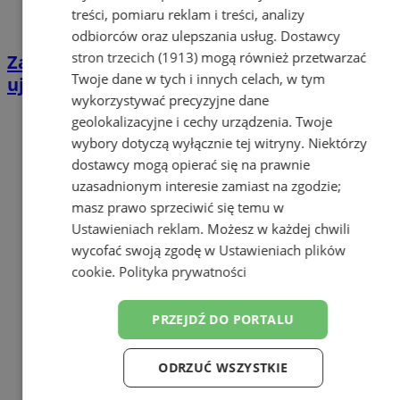
treści, pomiaru reklam i treści, analizy
odbiorców oraz ulepszania usług.
Dostawcy
stron trzecich (1913)
mogą również przetwarzać
Zabrze: Trzy przypadki kradzieży prądu
Twoje dane w tych i innych celach, w tym
ujawnione przez policję
wykorzystywać precyzyjne dane
geolokalizacyjne i cechy urządzenia. Twoje
wybory dotyczą wyłącznie tej witryny. Niektórzy
dostawcy mogą opierać się na prawnie
uzasadnionym interesie zamiast na zgodzie;
masz prawo sprzeciwić się temu w
Ustawieniach reklam
. Możesz w każdej chwili
wycofać swoją zgodę w
Ustawieniach plików
cookie
.
Polityka prywatności
PRZEJDŹ DO PORTALU
ODRZUĆ WSZYSTKIE