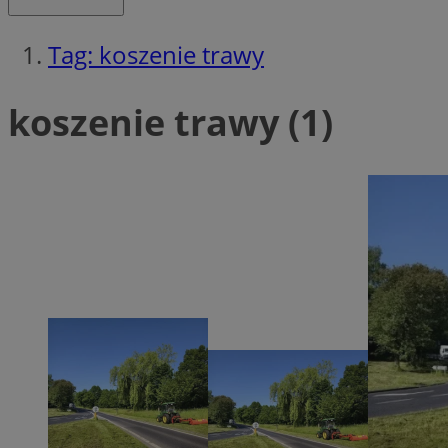
Tag: koszenie trawy
Ni
koszenie trawy (1)
Niezbędne pliki cook
zarządzanie kontem. 
Nazwa
SessID
QeSessID
MvSessID
__cf_bm
__cf_bm