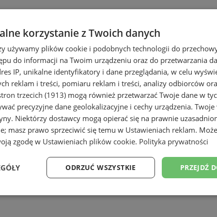
lne korzystanie z Twoich danych
rzy używamy plików cookie i podobnych technologii do przechow
ępu do informacji na Twoim urządzeniu oraz do przetwarzania 
dres IP, unikalne identyfikatory i dane przeglądania, w celu wyświ
h reklam i treści, pomiaru reklam i treści, analizy odbiorców or
tron trzecich (1913)
mogą również przetwarzać Twoje dane w tych
wać precyzyjne dane geolokalizacyjne i cechy urządzenia. Twoje
tryny. Niektórzy dostawcy mogą opierać się na prawnie uzasadnio
ie; masz prawo sprzeciwić się temu w
Ustawieniach reklam
. Może
woją zgodę w
Ustawieniach plików cookie
.
Polityka prywatności
EGÓŁY
ODRZUĆ WSZYSTKIE
PRZEJDŹ 
Wydajność
Targetowanie
Funkcjonalność
Ni