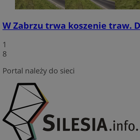
CookieScriptConse
W Zabrzu trwa koszenie traw. 
VISITOR_PRIVACY_
1
8
Portal należy do sieci
Nazwa
Nazwa
ustat_xq6z219uw9
Nazwa
__Secure-YNID
_clck
__gads
FCCDCF
MUID
__eoi