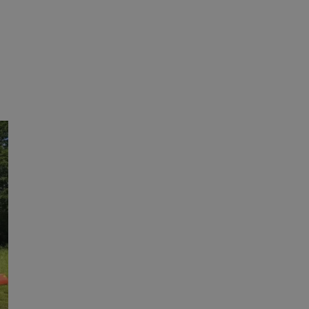
ane
owanie użytkownika i
j.
ator sesji.
ator sesji.
ator sesji.
 ludzi i botów. Jest
j, ponieważ
tów na temat
j.
 ludzi i botów. Jest
j, ponieważ
tów na temat
j.