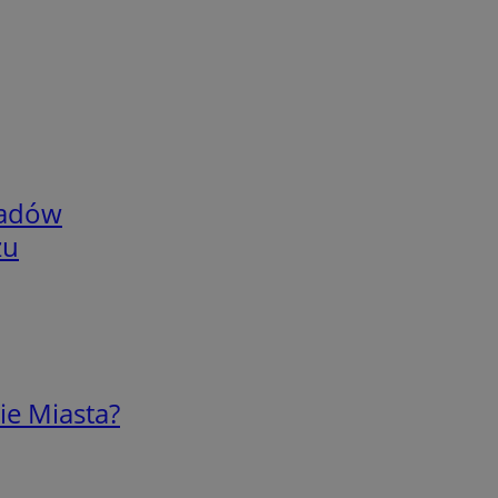
adów
zu
ie Miasta?