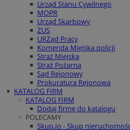
Urząd Stanu Cywilnego
MOPR
Urząd Skarbowy
ZUS
URZąd Pracy
Komenda Miejska policji
Straż Miejska
Straż Pożarna
Sąd Rejonowy
Prokuratura Rejonowa
KATALOG FIRM
KATALOG FIRM
Dodaj firmę do katalogu
POLECAMY
Skup.io - Skup nieruchomośc