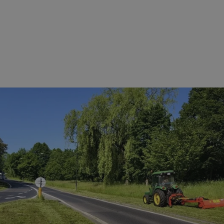
ezbędne
Wydajność
Targetowanie
Funkcjonalność
Niesklasyfikow
ie umożliwiają korzystanie z podstawowych funkcji strony internetowej, takich jak log
Bez niezbędnych plików cookie nie można prawidłowo korzystać ze strony internetowe
Provider
/
Okres
Opis
Domena
przechowywania
zabrze.com.pl
1 rok
Ten plik cookie przechowuje identyfik
zabrze.com.pl
1 rok
Ten plik cookie przechowuje identyfik
zabrze.com.pl
1 rok
Ten plik cookie przechowuje identyfik
29 minut 53
Ten plik cookie służy do rozróżniania
Cloudflare
sekundy
to korzystne dla strony internetowe
Inc.
umożliwia tworzenie ważnych rapor
.x.com
korzystania z jej witryny internetowe
29 minut 55
Ten plik cookie służy do rozróżniania
Cloudflare
sekund
to korzystne dla strony internetowe
Inc.
umożliwia tworzenie ważnych rapor
.twitter.com
korzystania z jej witryny internetowe