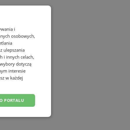
ywania i
danych osobowych,
etlania
az ulepszania
 i innych celach,
 wybory dotyczą
nym interesie
sz w każdej
DO PORTALU
esklasyfikowane