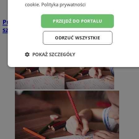
cookie
.
Polityka prywatności
Pumpkin Roller Disco w Zabrzu – dyniowe
PRZEJDŹ DO PORTALU
szaleństwo na rolkach!
ODRZUĆ WSZYSTKIE
POKAŻ SZCZEGÓŁY
Niezbędne
Wydajność
Targetowanie
Funkcjonalność
Niesklasyfikowane
Niezbędne
Wydajność
Targetowanie