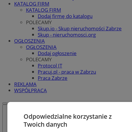
KATALOG FIRM
KATALOG FIRM
Dodaj firmę do katalogu
POLECAMY
Skup.io - Skup nieruchomości Zabrze
Skup - nieruchomosci.org
OGŁOSZENIA
OGŁOSZENIA
Dodaj ogłoszenie
POLECAMY
Protocol IT
Pracuj.pl - praca w Zabrzu
Praca Zabrze
REKLAMA
WSPÓŁPRACA
Odpowiedzialne korzystanie z
Twoich danych