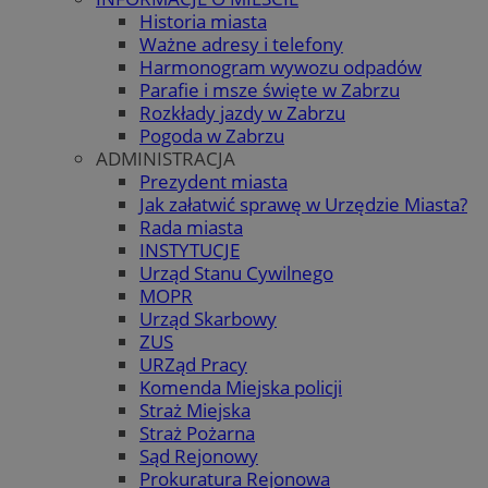
Historia miasta
Ważne adresy i telefony
Harmonogram wywozu odpadów
Parafie i msze święte w Zabrzu
Rozkłady jazdy w Zabrzu
Pogoda w Zabrzu
ADMINISTRACJA
Prezydent miasta
Jak załatwić sprawę w Urzędzie Miasta?
Rada miasta
INSTYTUCJE
Urząd Stanu Cywilnego
MOPR
Urząd Skarbowy
ZUS
URZąd Pracy
Komenda Miejska policji
Straż Miejska
Straż Pożarna
Sąd Rejonowy
Prokuratura Rejonowa