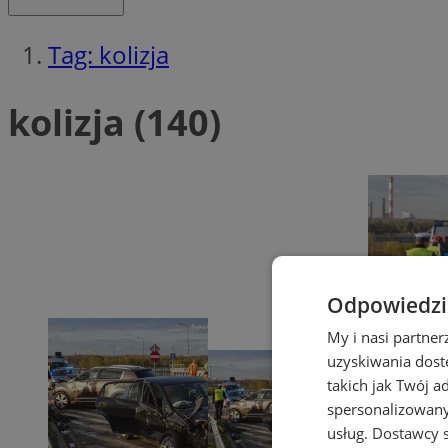
Tag: kolizja
kolizja (140)
Odpowiedzia
My i nasi partne
uzyskiwania dost
takich jak Twój a
spersonalizowanyc
usług.
Dostawcy s