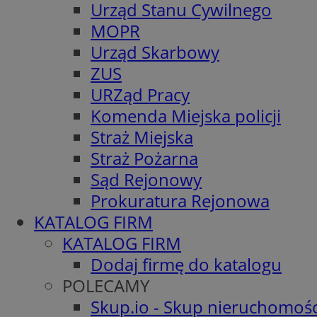
Urząd Stanu Cywilnego
MOPR
Urząd Skarbowy
ZUS
URZąd Pracy
Komenda Miejska policji
Straż Miejska
Straż Pożarna
Sąd Rejonowy
Prokuratura Rejonowa
KATALOG FIRM
KATALOG FIRM
Dodaj firmę do katalogu
POLECAMY
Skup.io - Skup nieruchomośc