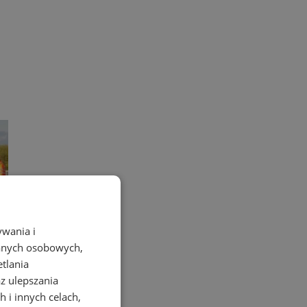
ywania i
danych osobowych,
etlania
az ulepszania
 i innych celach,