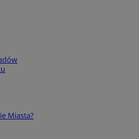
adów
zu
ie Miasta?