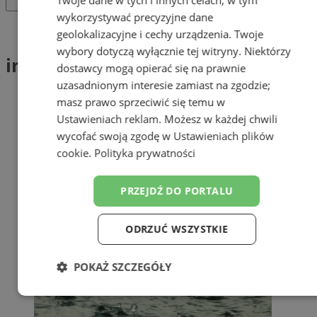
wykorzystywać precyzyjne dane
Tag: intensywne opady
geolokalizacyjne i cechy urządzenia. Twoje
wybory dotyczą wyłącznie tej witryny. Niektórzy
intensywne opady (1)
dostawcy mogą opierać się na prawnie
uzasadnionym interesie zamiast na zgodzie;
masz prawo sprzeciwić się temu w
Ustawieniach reklam
. Możesz w każdej chwili
wycofać swoją zgodę w
Ustawieniach plików
cookie
.
Polityka prywatności
PRZEJDŹ DO PORTALU
ODRZUĆ WSZYSTKIE
POKAŻ SZCZEGÓŁY
Niezbędne
Wydajność
Targetowanie