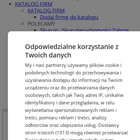
KATALOG FIRM
KATALOG FIRM
Dodaj firmę do katalogu
POLECAMY
Skup.io - Skup nieruchomości Zabrze
Skup - nieruchomosci.org
OGŁOSZENIA
Odpowiedzialne korzystanie z
OGŁOSZENIA
Twoich danych
Dodaj ogłoszenie
POLECAMY
My i nasi partnerzy używamy plików cookie i
Protocol IT
podobnych technologii do przechowywania i
Pracuj.pl - praca w Zabrzu
uzyskiwania dostępu do informacji na Twoim
Praca Zabrze
urządzeniu oraz do przetwarzania danych
REKLAMA
osobowych, takich jak Twój adres IP, unikalne
WSPÓŁPRACA
identyfikatory i dane przeglądania, w celu
wyświetlania spersonalizowanych reklam i
treści, pomiaru reklam i treści, analizy
odbiorców oraz ulepszania usług.
Dostawcy
stron trzecich (1913)
mogą również przetwarzać
Twoje dane w tych i innych celach, w tym