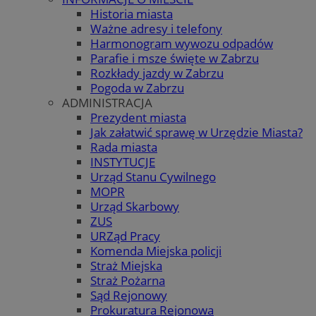
Historia miasta
Ważne adresy i telefony
Harmonogram wywozu odpadów
Parafie i msze święte w Zabrzu
Rozkłady jazdy w Zabrzu
Pogoda w Zabrzu
ADMINISTRACJA
Prezydent miasta
Jak załatwić sprawę w Urzędzie Miasta?
Rada miasta
INSTYTUCJE
Urząd Stanu Cywilnego
MOPR
Urząd Skarbowy
ZUS
URZąd Pracy
Komenda Miejska policji
Straż Miejska
Straż Pożarna
Sąd Rejonowy
Prokuratura Rejonowa