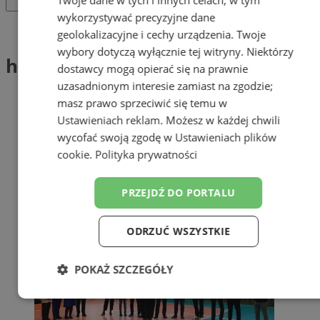
wykorzystywać precyzyjne dane
Tag: hala
geolokalizacyjne i cechy urządzenia. Twoje
wybory dotyczą wyłącznie tej witryny. Niektórzy
hala (1)
dostawcy mogą opierać się na prawnie
uzasadnionym interesie zamiast na zgodzie;
masz prawo sprzeciwić się temu w
Ustawieniach reklam
. Możesz w każdej chwili
wycofać swoją zgodę w
Ustawieniach plików
cookie
.
Polityka prywatności
PRZEJDŹ DO PORTALU
ODRZUĆ WSZYSTKIE
POKAŻ SZCZEGÓŁY
Niezbędne
Wydajność
Targetowanie