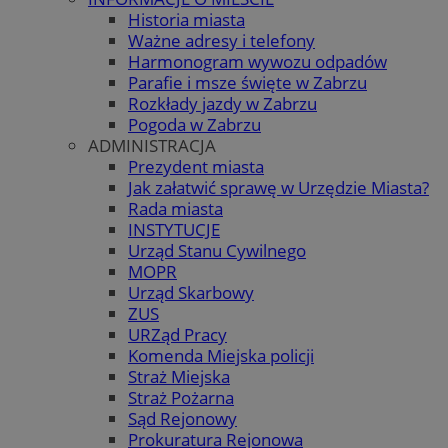
Historia miasta
Ważne adresy i telefony
Harmonogram wywozu odpadów
Parafie i msze święte w Zabrzu
Rozkłady jazdy w Zabrzu
Pogoda w Zabrzu
ADMINISTRACJA
Prezydent miasta
Jak załatwić sprawę w Urzędzie Miasta?
Rada miasta
INSTYTUCJE
Urząd Stanu Cywilnego
MOPR
Urząd Skarbowy
ZUS
URZąd Pracy
Komenda Miejska policji
Straż Miejska
Straż Pożarna
Sąd Rejonowy
Prokuratura Rejonowa