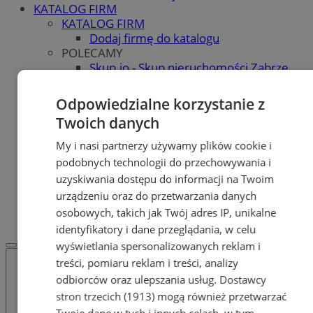
KATALOG FIRM
KATALOG FIRM
Dodaj firmę do katalogu
POLECAMY
Skup.io - Skup nieruchomości Zabrze
Skup - nieruchomosci.org
OGŁOSZENIA
Odpowiedzialne korzystanie z
OGŁOSZENIA
Twoich danych
Dodaj ogłoszenie
POLECAMY
My i nasi partnerzy używamy plików cookie i
Protocol IT
podobnych technologii do przechowywania i
Pracuj.pl - praca w Zabrzu
uzyskiwania dostępu do informacji na Twoim
Praca Zabrze
urządzeniu oraz do przetwarzania danych
REKLAMA
osobowych, takich jak Twój adres IP, unikalne
WSPÓŁPRACA
identyfikatory i dane przeglądania, w celu
wyświetlania spersonalizowanych reklam i
treści, pomiaru reklam i treści, analizy
odbiorców oraz ulepszania usług.
Dostawcy
stron trzecich (1913)
mogą również przetwarzać
Twoje dane w tych i innych celach, w tym