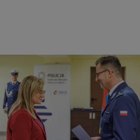
ezbędne
Wydajność
Targetowanie
Funkcjonalność
Niesklasyfikow
ie umożliwiają korzystanie z podstawowych funkcji strony internetowej, takich jak log
Bez niezbędnych plików cookie nie można prawidłowo korzystać ze strony internetowe
Provider
/
Okres
Opis
Domena
przechowywania
zabrze.com.pl
1 rok
Ten plik cookie przechowuje identyfik
zabrze.com.pl
1 rok
Ten plik cookie przechowuje identyfik
zabrze.com.pl
1 rok
Ten plik cookie przechowuje identyfik
29 minut 53
Ten plik cookie służy do rozróżniania
Cloudflare
sekundy
to korzystne dla strony internetowe
Inc.
umożliwia tworzenie ważnych rapor
.x.com
korzystania z jej witryny internetowe
29 minut 55
Ten plik cookie służy do rozróżniania
Cloudflare
sekund
to korzystne dla strony internetowe
Inc.
umożliwia tworzenie ważnych rapor
.twitter.com
korzystania z jej witryny internetowe
nt
4 tygodnie 2 dni
Ten plik cookie jest używany przez 
CookieScript
Script.com do zapamiętywania prefe
zabrze.com.pl
zgody użytkownika na pliki cookie. J