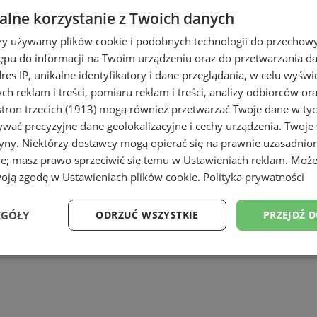
lne korzystanie z Twoich danych
rzy używamy plików cookie i podobnych technologii do przechow
ępu do informacji na Twoim urządzeniu oraz do przetwarzania 
dres IP, unikalne identyfikatory i dane przeglądania, w celu wyświ
h reklam i treści, pomiaru reklam i treści, analizy odbiorców or
tron trzecich (1913)
mogą również przetwarzać Twoje dane w tych
wać precyzyjne dane geolokalizacyjne i cechy urządzenia. Twoje
tryny. Niektórzy dostawcy mogą opierać się na prawnie uzasadnio
ie; masz prawo sprzeciwić się temu w
Ustawieniach reklam
. Może
woją zgodę w
Ustawieniach plików cookie
.
Polityka prywatności
EGÓŁY
ODRZUĆ WSZYSTKIE
PRZEJDŹ 
Wydajność
Targetowanie
Funkcjonalność
Ni