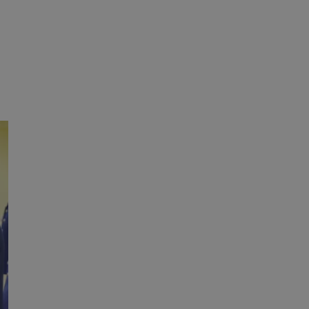
ane
owanie użytkownika i
j.
ator sesji.
ator sesji.
ator sesji.
 ludzi i botów. Jest
j, ponieważ
tów na temat
j.
 ludzi i botów. Jest
j, ponieważ
tów na temat
j.
usługę Cookie-
rencji dotyczących
est to konieczne,