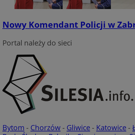
VISITOR_PRIVACY_
Nowy Komendant Policji w Zabr
Portal należy do sieci
Nazwa
Nazwa
ustat_xq6z219uw9
Nazwa
__Secure-YNID
_clck
__gads
FCCDCF
MUID
__eoi
Bytom
-
Chorzów
-
Gliwice
-
Katowice
-
ANONCHK
_clsk