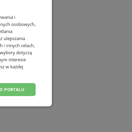
ywania i
danych osobowych,
etlania
az ulepszania
 i innych celach,
 wybory dotyczą
nym interesie
sz w każdej
DO PORTALU
esklasyfikowane