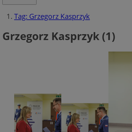
Tag: Grzegorz Kasprzyk
Ni
Niezbędne pliki cook
Grzegorz Kasprzyk (1)
zarządzanie kontem. 
Nazwa
SessID
QeSessID
MvSessID
__cf_bm
__cf_bm
CookieScriptConse