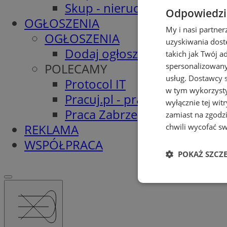
Skup - nieruchomosci.org
Odpowiedzia
OGŁOSZENIA
My i nasi partne
OGŁOSZENIA
uzyskiwania dost
Dodaj ogłoszenie
takich jak Twój a
POLECAMY
spersonalizowanyc
usług.
Dostawcy s
Protocol IT
w tym wykorzysty
Pracuj.pl - praca w Zabrzu
wyłącznie tej wi
Praca Zabrze
zamiast na zgodz
REKLAMA
chwili wycofać s
WSPÓŁPRACA
POKAŻ SZCZ
Niezbędne