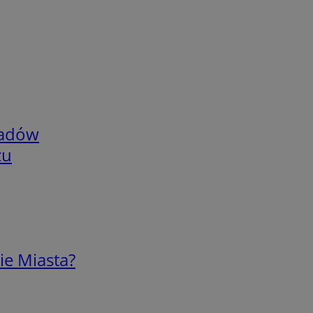
adów
zu
ie Miasta?