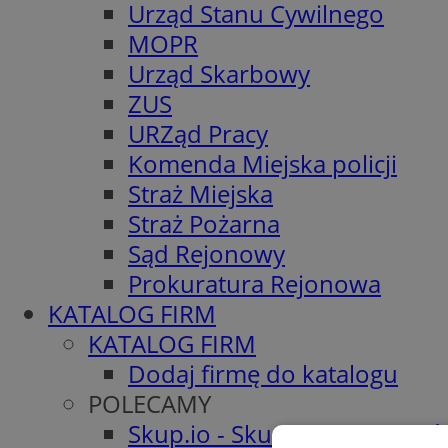
Urząd Stanu Cywilnego
MOPR
Urząd Skarbowy
ZUS
URZąd Pracy
Komenda Miejska policji
Straż Miejska
Straż Pożarna
Sąd Rejonowy
Prokuratura Rejonowa
KATALOG FIRM
KATALOG FIRM
Dodaj firmę do katalogu
POLECAMY
Skup.io - Skup nieruchomośc