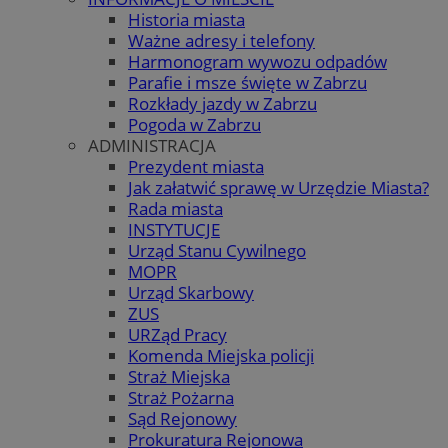
Historia miasta
Ważne adresy i telefony
Harmonogram wywozu odpadów
Parafie i msze święte w Zabrzu
Rozkłady jazdy w Zabrzu
Pogoda w Zabrzu
ADMINISTRACJA
Prezydent miasta
Jak załatwić sprawę w Urzędzie Miasta?
Rada miasta
INSTYTUCJE
Urząd Stanu Cywilnego
MOPR
Urząd Skarbowy
ZUS
URZąd Pracy
Komenda Miejska policji
Straż Miejska
Straż Pożarna
Sąd Rejonowy
Prokuratura Rejonowa