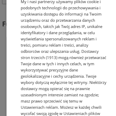
My i nasi partnerzy używamy plików cookie i
podobnych technologii do przechowywania i
Tag: Fundacja Militarny Mikołaj
uzyskiwania dostępu do informacji na Twoim
urządzeniu oraz do przetwarzania danych
Fundacja Militarny Mikołaj (2)
osobowych, takich jak Twój adres IP, unikalne
identyfikatory i dane przeglądania, w celu
wyświetlania spersonalizowanych reklam i
treści, pomiaru reklam i treści, analizy
odbiorców oraz ulepszania usług.
Dostawcy
stron trzecich (1913)
mogą również przetwarzać
Twoje dane w tych i innych celach, w tym
wykorzystywać precyzyjne dane
geolokalizacyjne i cechy urządzenia. Twoje
wybory dotyczą wyłącznie tej witryny. Niektórzy
dostawcy mogą opierać się na prawnie
uzasadnionym interesie zamiast na zgodzie;
masz prawo sprzeciwić się temu w
Ustawieniach reklam
. Możesz w każdej chwili
wycofać swoją zgodę w
Ustawieniach plików