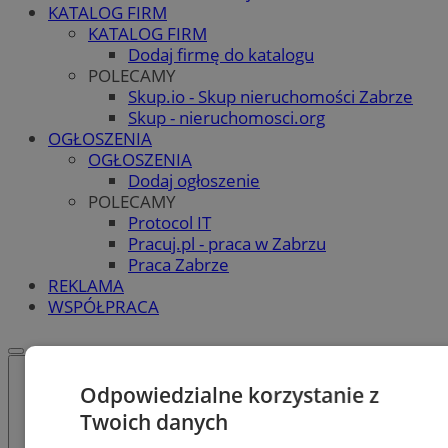
KATALOG FIRM
KATALOG FIRM
Dodaj firmę do katalogu
POLECAMY
Skup.io - Skup nieruchomości Zabrze
Skup - nieruchomosci.org
OGŁOSZENIA
OGŁOSZENIA
Dodaj ogłoszenie
POLECAMY
Protocol IT
Pracuj.pl - praca w Zabrzu
Praca Zabrze
REKLAMA
WSPÓŁPRACA
Odpowiedzialne korzystanie z
Twoich danych