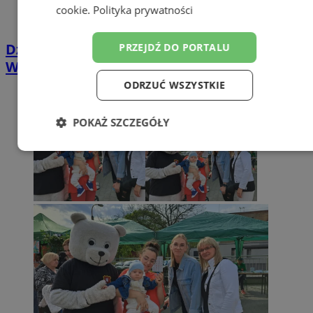
cookie
.
Polityka prywatności
Dzień Dziecka z Muzeum Techniki
PRZEJDŹ DO PORTALU
Wojskowej w Zabrzu
ODRZUĆ WSZYSTKIE
POKAŻ SZCZEGÓŁY
Niezbędne
Wydajność
Targetowanie
Funkcjonalność
Niesklasyfikowane
Niezbędne
Wydajność
Targetowanie